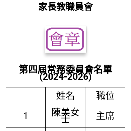
家長教職員會
第四屆常務委員會名單
(2024-2026)
姓名
職位
陳美女
1
主席
士