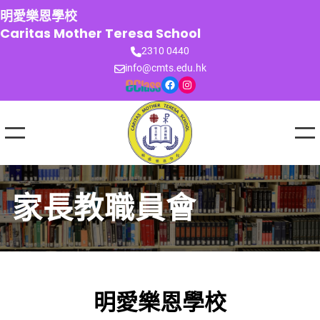
跳
明愛樂恩學校
至
Caritas Mother Teresa School
主
2310 0440
要
info@cmts.edu.hk
內
Facebook
Instagram
容
家長教職員會
明愛樂恩學校