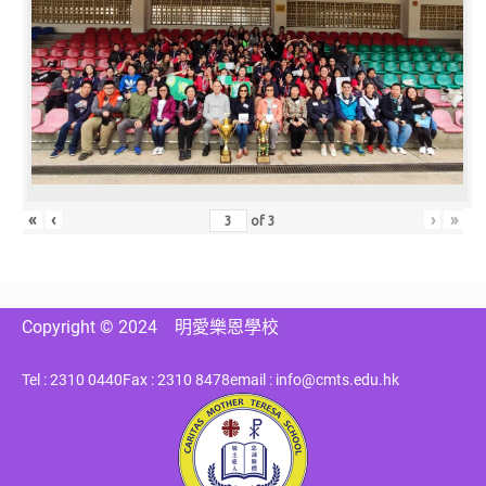
«
‹
›
»
of
3
Copyright © 2024
明愛樂恩學校
Tel : 2310 0440
Fax : 2310 8478
email : info@cmts.edu.hk