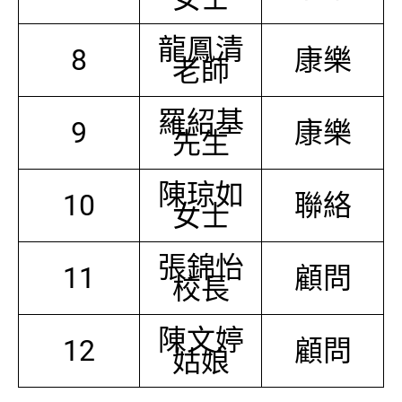
龍鳳清
8
康樂
老師
羅紹基
9
康樂
先生
陳琼如
10
聯絡
女士
張錦怡
11
顧問
校長
陳文婷
12
顧問
姑娘