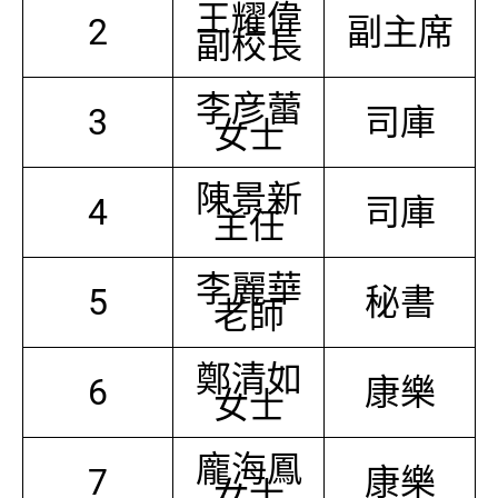
王耀偉
2
副主席
副校長
李彦蕾
3
司庫
女士
陳景新
4
司庫
主任
李麗華
5
秘書
老師
鄭清如
6
康樂
女士
龐海鳳
7
康樂
女士