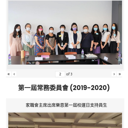
«
‹
›
»
of
3
第一屆常務委員會 (2019-2020)
家職會主席出席樂恩第一屆校運日支持員生