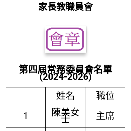
家長教職員會
第四屆常務委員會名單
(2024-2026)
姓名
職位
陳美女
1
主席
士