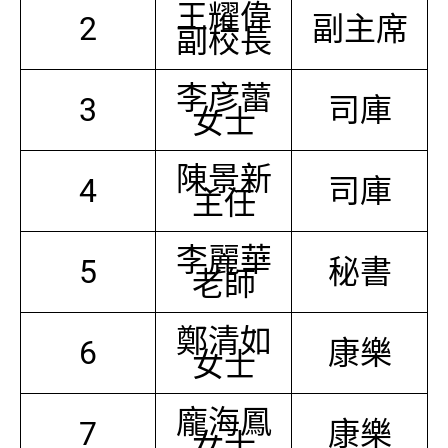
王耀偉
2
副主席
副校長
李彦蕾
3
司庫
女士
陳景新
4
司庫
主任
李麗華
5
秘書
老師
鄭清如
6
康樂
女士
龐海鳳
7
康樂
女士