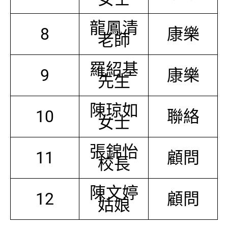
龍鳳清
8
康樂
老師
羅紹基
9
康樂
先生
陳琼如
10
聯絡
女士
張錦怡
11
顧問
校長
陳文婷
12
顧問
姑娘