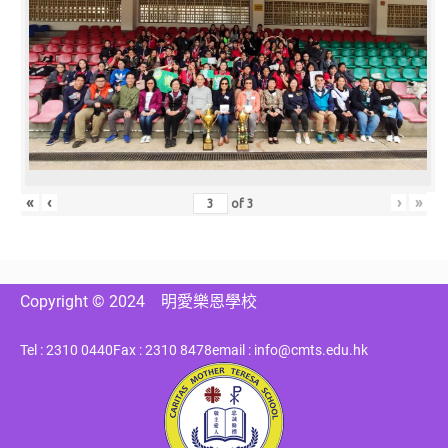
«
‹
›
»
of
3
Copyright © 2024
明愛樂恩學校
Tel : 2310 0440
Fax : 2310 8478
email : info@cmts.edu.hk