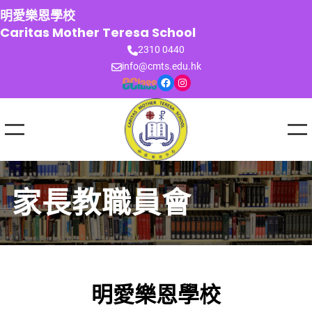
跳
明愛樂恩學校
至
Caritas Mother Teresa School
主
2310 0440
要
info@cmts.edu.hk
內
Facebook
Instagram
容
家長教職員會
明愛樂恩學校