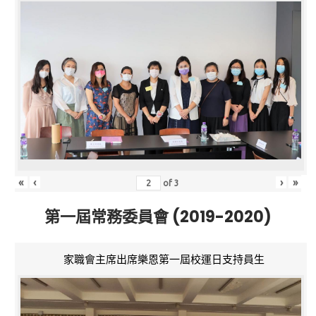
«
‹
›
»
of
3
第一屆常務委員會 (2019-2020)
家職會主席出席樂恩第一屆校運日支持員生