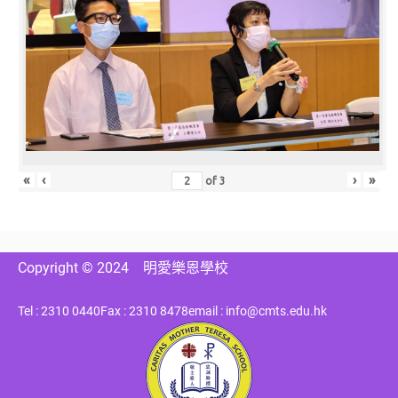
«
‹
›
»
of
3
Copyright © 2024
明愛樂恩學校
Tel : 2310 0440
Fax : 2310 8478
email : info@cmts.edu.hk