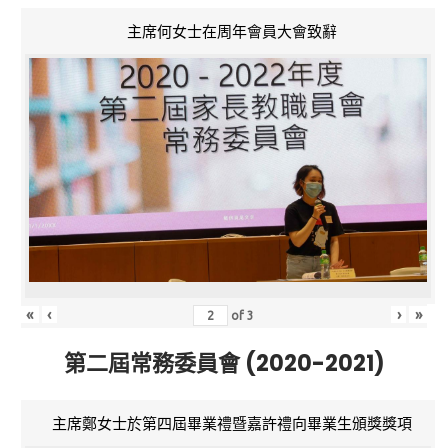
主席何女士在周年會員大會致辭
«
‹
›
»
of
3
第二屆常務委員會 (2020-2021)
主席鄭女士於第四屆畢業禮暨嘉許禮向畢業生頒獎獎項