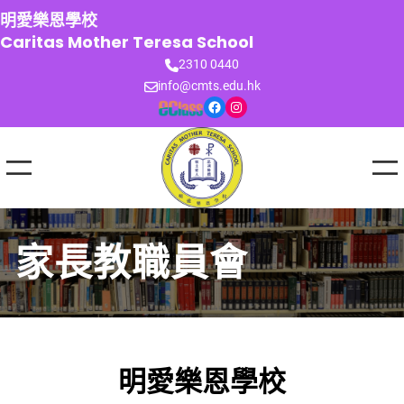
跳
明愛樂恩學校
至
Caritas Mother Teresa School
主
2310 0440
要
info@cmts.edu.hk
內
Facebook
Instagram
容
家長教職員會
明愛樂恩學校