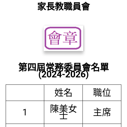
家長教職員會
第四屆常務委員會名單
(2024-2026)
姓名
職位
陳美女
1
主席
士