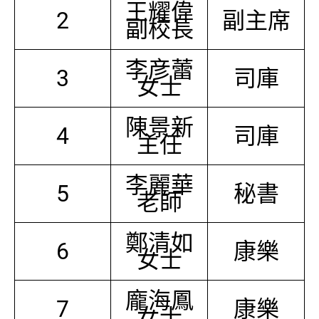
王耀偉
2
副主席
副校長
李彦蕾
3
司庫
女士
陳景新
4
司庫
主任
李麗華
5
秘書
老師
鄭清如
6
康樂
女士
龐海鳳
7
康樂
女士