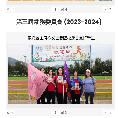
«
‹
›
»
of
4
第三屆常務委員會 (2023-2024)
家職會主席楊女士親臨校運日支持學生
«
‹
›
»
of
3