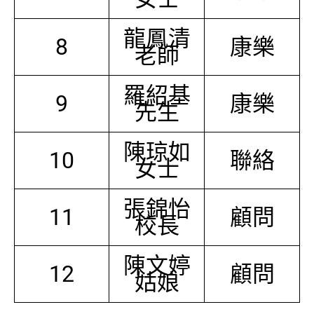
龍鳳清
8
康樂
老師
羅紹基
9
康樂
先生
陳琼如
10
聯絡
女士
張錦怡
11
顧問
校長
陳文婷
12
顧問
姑娘