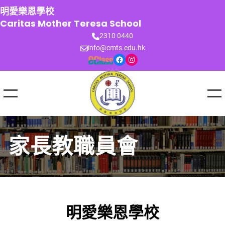
跳
明愛樂恩學校
至
Caritas Mother Teresa School
主
2310 0440
要
info@cmts.edu.hk
內
Facebook
Instagram
容
家長教職員會
明愛樂恩學校