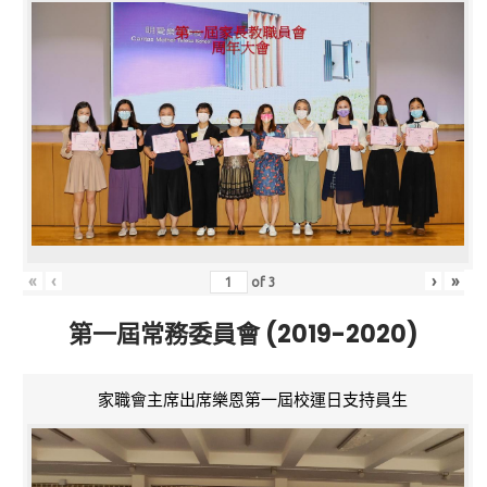
«
‹
›
»
of
3
第一屆常務委員會 (2019-2020)
家職會主席出席樂恩第一屆校運日支持員生