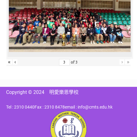
«
‹
›
»
of
3
Copyright © 2024
明愛樂恩學校
Tel : 2310 0440
Fax : 2310 8478
email : info@cmts.edu.hk