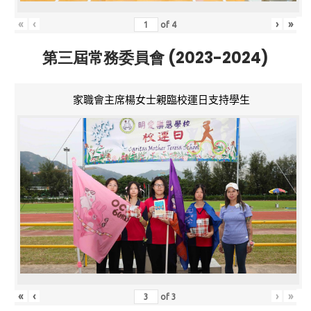
«
‹
›
»
of
4
第三屆常務委員會 (2023-2024)
家職會主席楊女士親臨校運日支持學生
«
‹
›
»
of
3