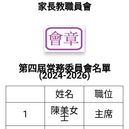
家長教職員會
第四屆常務委員會名單
(2024-2026)
姓名
職位
陳美女
1
主席
士