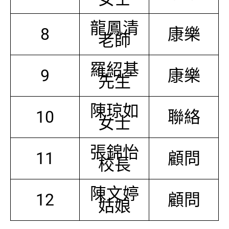
龍鳳清
8
康樂
老師
羅紹基
9
康樂
先生
陳琼如
10
聯絡
女士
張錦怡
11
顧問
校長
陳文婷
12
顧問
姑娘