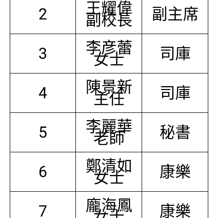
王耀偉
2
副主席
副校長
李彦蕾
3
司庫
女士
陳景新
4
司庫
主任
李麗華
5
秘書
老師
鄭清如
6
康樂
女士
龐海鳳
7
康樂
女士