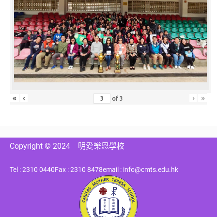
«
‹
›
»
of
3
Copyright © 2024
明愛樂恩學校
Tel : 2310 0440
Fax : 2310 8478
email : info@cmts.edu.hk