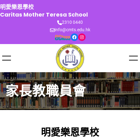
跳
明愛樂恩學校
至
Caritas Mother Teresa School
主
2310 0440
要
info@cmts.edu.hk
內
Facebook
Instagram
容
家長教職員會
明愛樂恩學校