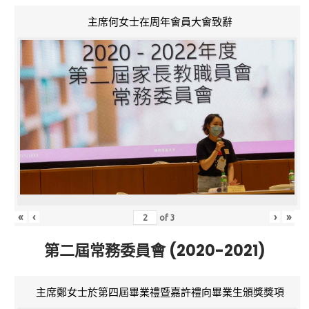
主席何女士在周年會員大會致辭
«
‹
›
»
of
3
第二屆常務委員會 (2020-2021)
主席鄭女士於第四屆畢業禮暨嘉許禮向畢業生頒獎獎項