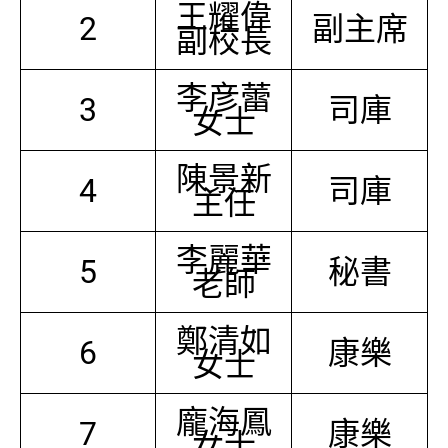
王耀偉
2
副主席
副校長
李彦蕾
3
司庫
女士
陳景新
4
司庫
主任
李麗華
5
秘書
老師
鄭清如
6
康樂
女士
龐海鳳
7
康樂
女士