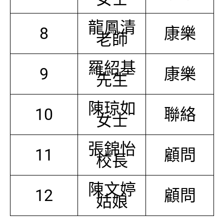
龍鳳清
8
康樂
老師
羅紹基
9
康樂
先生
陳琼如
10
聯絡
女士
張錦怡
11
顧問
校長
陳文婷
12
顧問
姑娘