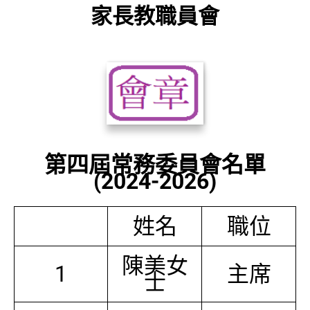
家長教職員會
第四屆常務委員會名單
(2024-2026)
姓名
職位
陳美女
1
主席
士