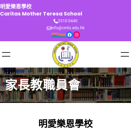
跳
明愛樂恩學校
至
Caritas Mother Teresa School
主
2310 0440
要
info@cmts.edu.hk
內
Facebook
Instagram
容
家長教職員會
明愛樂恩學校