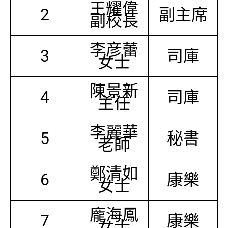
王耀偉
2
副主席
副校長
李彦蕾
3
司庫
女士
陳景新
4
司庫
主任
李麗華
5
秘書
老師
鄭清如
6
康樂
女士
龐海鳳
7
康樂
女士