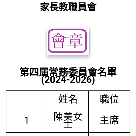
家長教職員會
第四屆常務委員會名單
(2024-2026)
姓名
職位
陳美女
1
主席
士