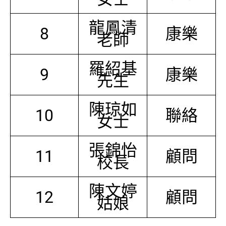
龍鳳清
8
康樂
老師
羅紹基
9
康樂
先生
陳琼如
10
聯絡
女士
張錦怡
11
顧問
校長
陳文婷
12
顧問
姑娘