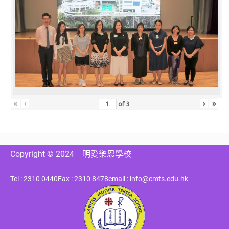
«
‹
›
»
of
3
Copyright © 2024
明愛樂恩學校
Tel : 2310 0440
Fax : 2310 8478
email : info@cmts.edu.hk