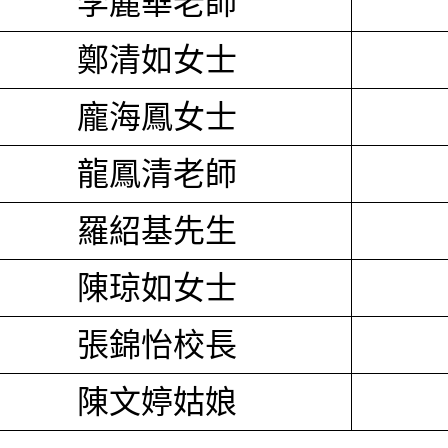
李麗華老師
鄭清如女士
龐海鳳女士
龍鳳清老師
羅紹基先生
陳琼如女士
張錦怡校長
陳文婷姑娘