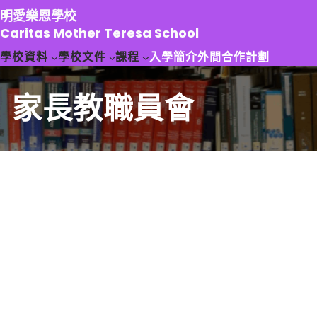
跳
明愛樂恩學校
至
Caritas Mother Teresa School
主
學校資料
學校文件
課程
入學簡介
外間合作計劃
要
內
容
家長教職員會