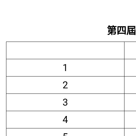
第四屆常
1
2
3
4