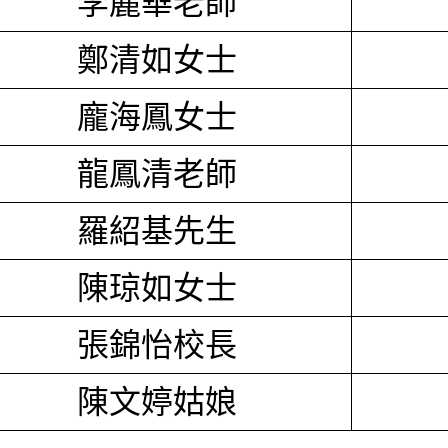
李麗華老師
鄭清如女士
龐海鳳女士
龍鳳清老師
羅紹基先生
陳琼如女士
張錦怡校長
陳文婷姑娘