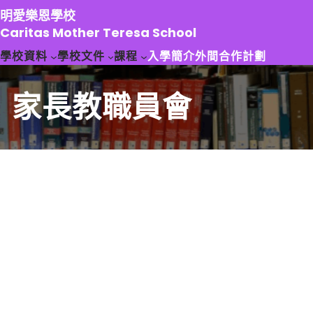
跳
明愛樂恩學校
至
Caritas Mother Teresa School
主
學校資料
學校文件
課程
入學簡介
外間合作計劃
要
內
容
家長教職員會