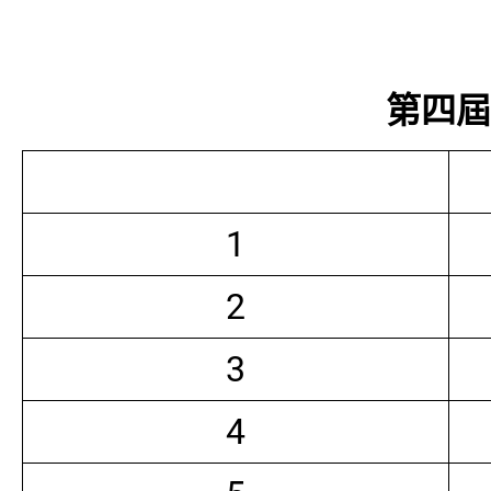
第四屆常
1
2
3
4