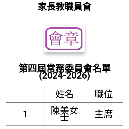
家長教職員會
第四屆常務委員會名單
(2024-2026)
姓名
職位
陳美女
1
主席
士