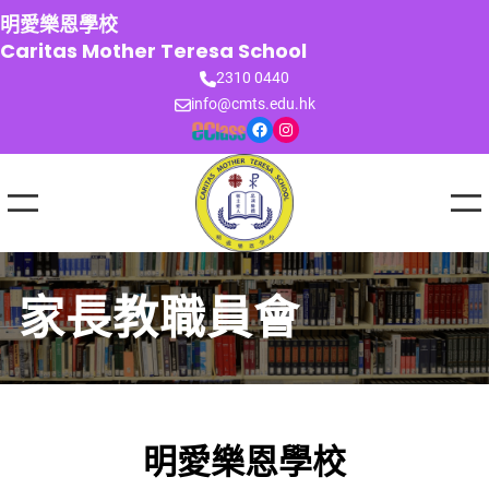
跳
明愛樂恩學校
至
Caritas Mother Teresa School
主
2310 0440
要
info@cmts.edu.hk
內
Facebook
Instagram
容
家長教職員會
明愛樂恩學校