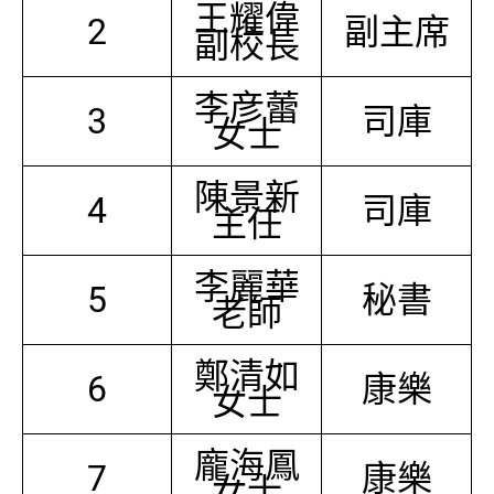
王耀偉
2
副主席
副校長
李彦蕾
3
司庫
女士
陳景新
4
司庫
主任
李麗華
5
秘書
老師
鄭清如
6
康樂
女士
龐海鳳
7
康樂
女士