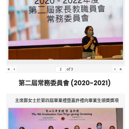
«
‹
›
»
of
3
第二屆常務委員會 (2020-2021)
主席鄭女士於第四屆畢業禮暨嘉許禮向畢業生頒獎獎項