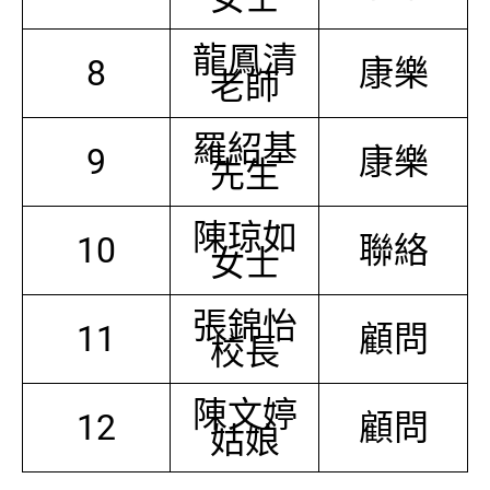
龍鳳清
8
康樂
老師
羅紹基
9
康樂
先生
陳琼如
10
聯絡
女士
張錦怡
11
顧問
校長
陳文婷
12
顧問
姑娘