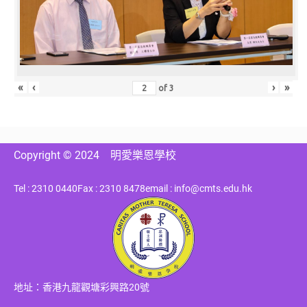
«
‹
›
»
of
3
Copyright © 2024
明愛樂恩學校
Tel : 2310 0440
Fax : 2310 8478
email : info@cmts.edu.hk
地址：香港九龍觀塘彩興路20號