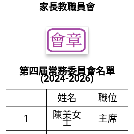
家長教職員會
第四屆常務委員會名單
(2024-2026)
姓名
職位
陳美女
1
主席
士