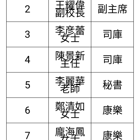
王耀偉
2
副主席
副校長
李彦蕾
3
司庫
女士
陳景新
4
司庫
主任
李麗華
5
秘書
老師
鄭清如
6
康樂
女士
龐海鳳
7
康樂
女士