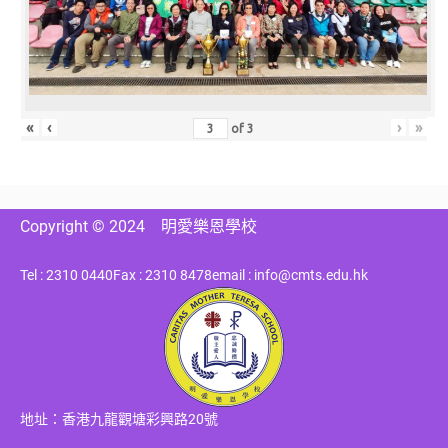
«
‹
›
»
of
3
Copyright © 2024
明愛樂恩學校
Tel : 2310 0440
Fax : 2310 8478
email : info@cmts.edu.hk
地址：香港九龍觀塘彩興路20號