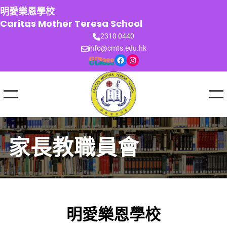
跳
明愛樂恩學校
至
Caritas Mother Teresa School
主
2310 0440
要
info@cmts.edu.hk
內
Facebook
Instagram
容
家長教職員會
明愛樂恩學校