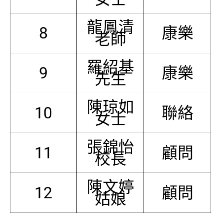
龍鳳清
8
康樂
老師
羅紹基
9
康樂
先生
陳琼如
10
聯絡
女士
張錦怡
11
顧問
校長
陳文婷
12
顧問
姑娘