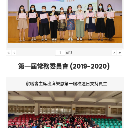
«
‹
›
»
of
3
第一屆常務委員會 (2019-2020)
家職會主席出席樂恩第一屆校運日支持員生