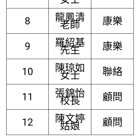
龍鳳清
8
康樂
老師
羅紹基
9
康樂
先生
陳琼如
10
聯絡
女士
張錦怡
11
顧問
校長
陳文婷
12
顧問
姑娘