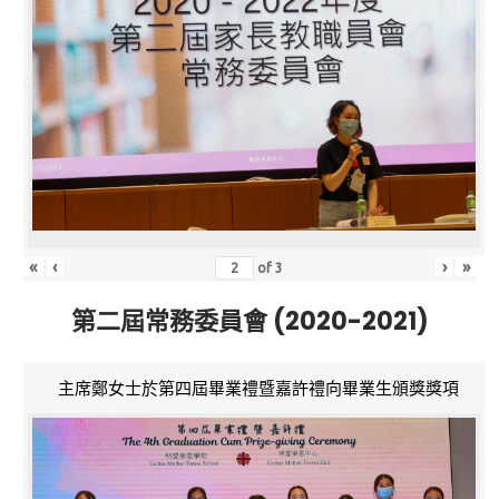
«
‹
›
»
of
3
第二屆常務委員會 (2020-2021)
主席鄭女士於第四屆畢業禮暨嘉許禮向畢業生頒獎獎項