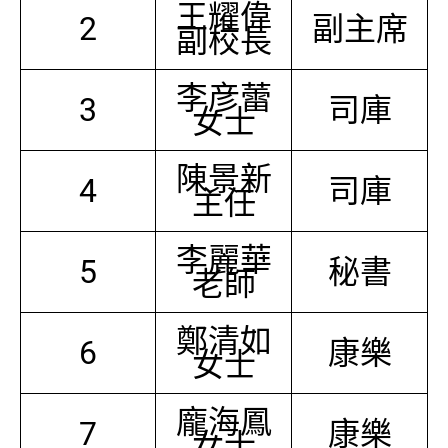
王耀偉
2
副主席
副校長
李彦蕾
3
司庫
女士
陳景新
4
司庫
主任
李麗華
5
秘書
老師
鄭清如
6
康樂
女士
龐海鳳
7
康樂
女士