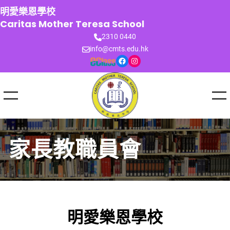
跳
明愛樂恩學校
至
Caritas Mother Teresa School
主
2310 0440
要
info@cmts.edu.hk
內
Facebook
Instagram
容
家長教職員會
明愛樂恩學校