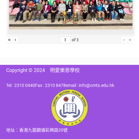
«
‹
›
»
of
3
Copyright © 2024
明愛樂恩學校
Tel : 2310 0440
Fax : 2310 8478
email : info@cmts.edu.hk
地址：香港九龍觀塘彩興路20號