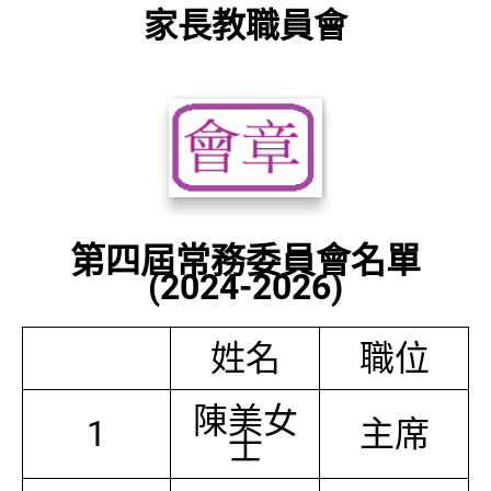
家長教職員會
第四屆常務委員會名單
(2024-2026)
姓名
職位
陳美女
1
主席
士