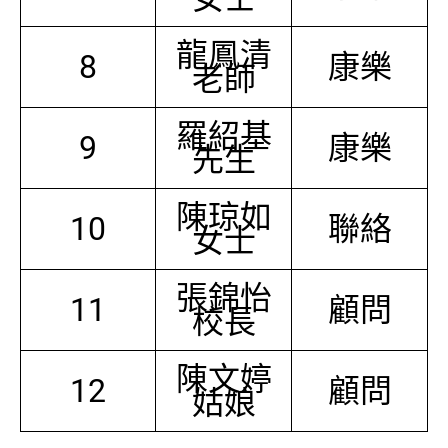
龍鳳清
8
康樂
老師
羅紹基
9
康樂
先生
陳琼如
10
聯絡
女士
張錦怡
11
顧問
校長
陳文婷
12
顧問
姑娘