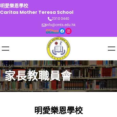
跳
明愛樂恩學校
至
Caritas Mother Teresa School
主
2310 0440
要
info@cmts.edu.hk
內
Facebook
Instagram
容
家長教職員會
明愛樂恩學校