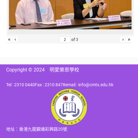
«
‹
›
»
of
3
Copyright © 2024
明愛樂恩學校
Tel : 2310 0440
Fax : 2310 8478
email : info@cmts.edu.hk
地址：香港九龍觀塘彩興路20號