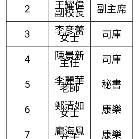
王耀偉
2
副主席
副校長
李彦蕾
3
司庫
女士
陳景新
4
司庫
主任
李麗華
5
秘書
老師
鄭清如
6
康樂
女士
龐海鳳
7
康樂
女士