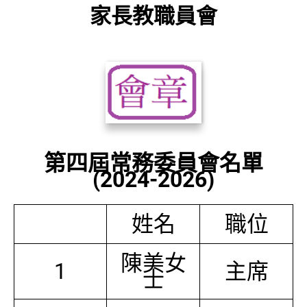
家長教職員會
第四屆常務委員會名單
(2024-2026)
姓名
職位
陳美女
1
主席
士