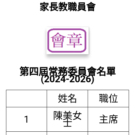
家長教職員會
第四屆常務委員會名單
(2024-2026)
姓名
職位
陳美女
1
主席
士