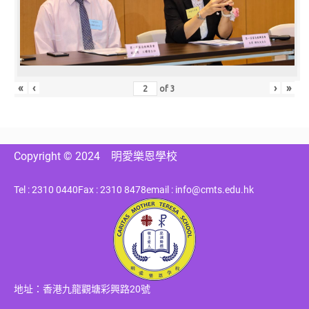
«
‹
›
»
of
3
Copyright © 2024
明愛樂恩學校
Tel : 2310 0440
Fax : 2310 8478
email : info@cmts.edu.hk
地址：香港九龍觀塘彩興路20號