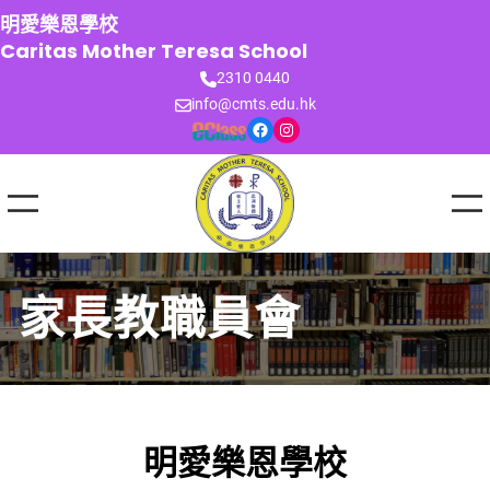
跳
明愛樂恩學校
至
Caritas Mother Teresa School
主
2310 0440
要
info@cmts.edu.hk
內
Facebook
Instagram
容
家長教職員會
明愛樂恩學校