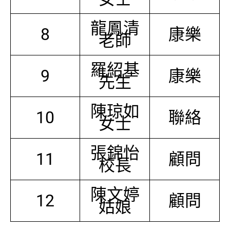
龍鳳清
8
康樂
老師
羅紹基
9
康樂
先生
陳琼如
10
聯絡
女士
張錦怡
11
顧問
校長
陳文婷
12
顧問
姑娘