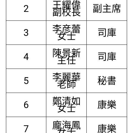
王耀偉
2
副主席
副校長
李彦蕾
3
司庫
女士
陳景新
4
司庫
主任
李麗華
5
秘書
老師
鄭清如
6
康樂
女士
龐海鳳
7
康樂
女士