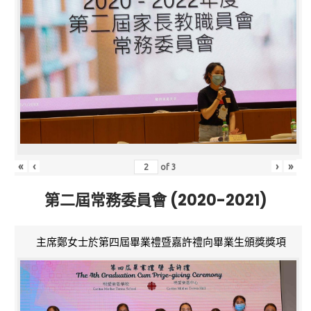
«
‹
›
»
of
3
第二屆常務委員會 (2020-2021)
主席鄭女士於第四屆畢業禮暨嘉許禮向畢業生頒獎獎項