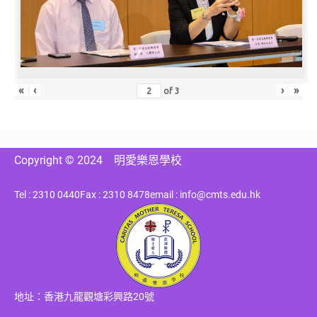
«
‹
›
»
of
3
Copyright © 2024
明愛樂恩學校
Tel : 2310 0440
Fax : 2310 8478
email : info@cmts.edu.hk
地址：香港九龍觀塘彩興路20號