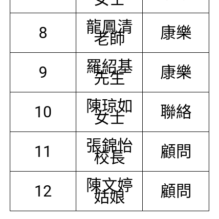
龍鳳清
8
康樂
老師
羅紹基
9
康樂
先生
陳琼如
10
聯絡
女士
張錦怡
11
顧問
校長
陳文婷
12
顧問
姑娘