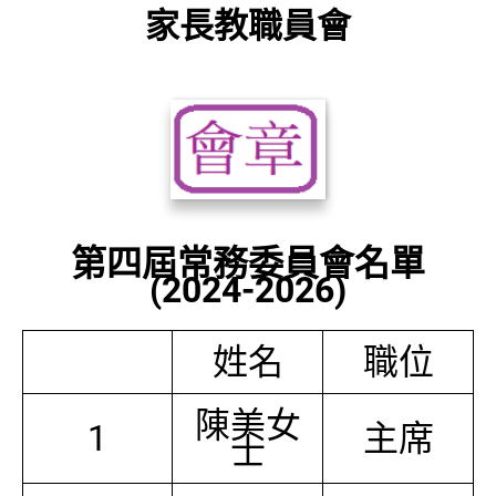
家長教職員會
第四屆常務委員會名單
(2024-2026)
姓名
職位
陳美女
1
主席
士