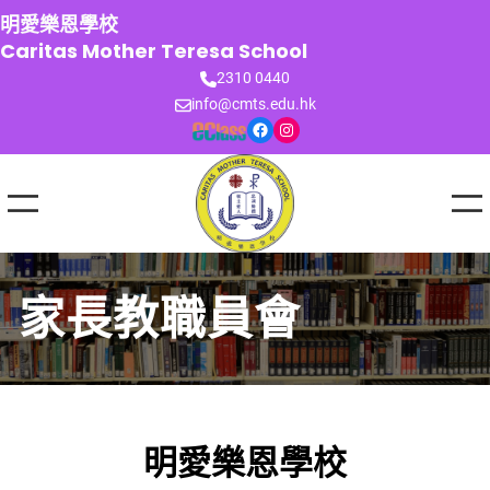
跳
明愛樂恩學校
至
Caritas Mother Teresa School
主
2310 0440
要
info@cmts.edu.hk
內
Facebook
Instagram
容
家長教職員會
明愛樂恩學校