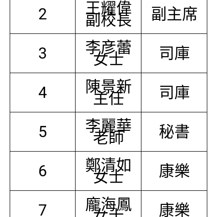
王耀偉
2
副主席
副校長
李彦蕾
3
司庫
女士
陳景新
4
司庫
主任
李麗華
5
秘書
老師
鄭清如
6
康樂
女士
龐海鳳
7
康樂
女士