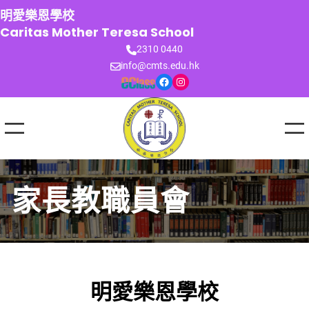
跳
明愛樂恩學校
至
Caritas Mother Teresa School
主
2310 0440
要
info@cmts.edu.hk
內
Facebook
Instagram
容
家長教職員會
明愛樂恩學校