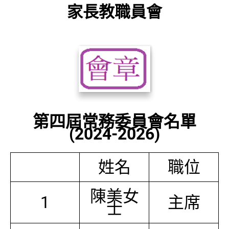
家長教職員會
第四屆常務委員會名單
(2024-2026)
姓名
職位
陳美女
1
主席
士