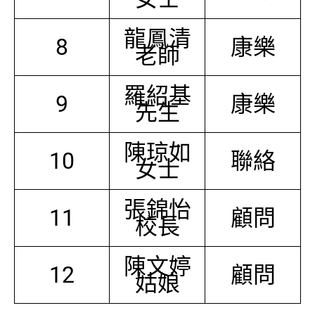
龍鳳清
8
康樂
老師
羅紹基
9
康樂
先生
陳琼如
10
聯絡
女士
張錦怡
11
顧問
校長
陳文婷
12
顧問
姑娘