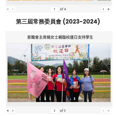
«
‹
›
»
of
4
第三屆常務委員會 (2023-2024)
家職會主席楊女士親臨校運日支持學生
«
‹
›
»
of
3