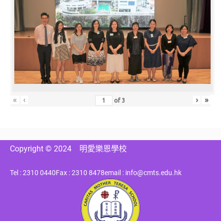
«
‹
›
»
of
3
Copyright © 2024
明愛樂恩學校
Tel : 2310 0440
Fax : 2310 8478
email : info@cmts.edu.hk