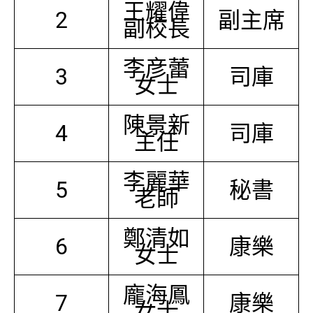
王耀偉
2
副主席
副校長
李彦蕾
3
司庫
女士
陳景新
4
司庫
主任
李麗華
5
秘書
老師
鄭清如
6
康樂
女士
龐海鳳
7
康樂
女士