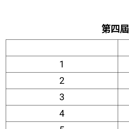
第四屆常
1
2
3
4