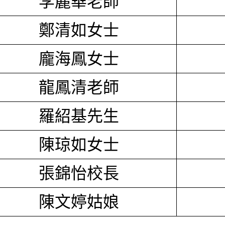
李麗華老師
鄭清如女士
龐海鳳女士
龍鳳清老師
羅紹基先生
陳琼如女士
張錦怡校長
陳文婷姑娘