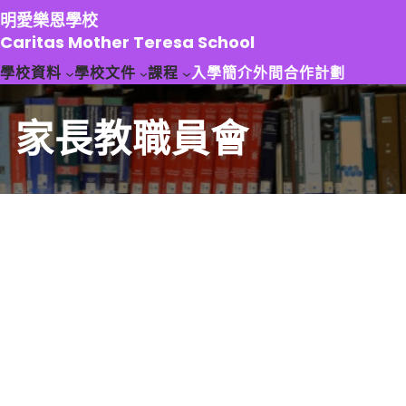
跳
明愛樂恩學校
至
Caritas Mother Teresa School
主
學校資料
學校文件
課程
入學簡介
外間合作計劃
要
內
容
家長教職員會