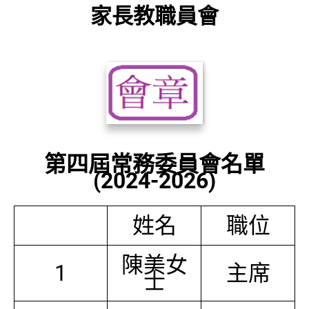
家長教職員會
第四屆常務委員會名單
(2024-2026)
姓名
職位
陳美女
1
主席
士