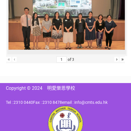
«
‹
›
»
of
3
Copyright © 2024
明愛樂恩學校
Tel : 2310 0440
Fax : 2310 8478
email : info@cmts.edu.hk