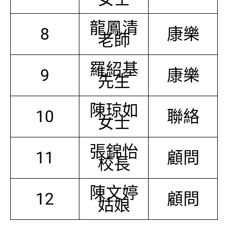
龍鳳清
8
康樂
老師
羅紹基
9
康樂
先生
陳琼如
10
聯絡
女士
張錦怡
11
顧問
校長
陳文婷
12
顧問
姑娘