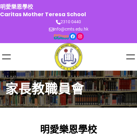
跳
明愛樂恩學校
至
Caritas Mother Teresa School
主
2310 0440
要
info@cmts.edu.hk
內
Facebook
Instagram
容
家長教職員會
明愛樂恩學校