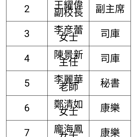
王耀偉
2
副主席
副校長
李彦蕾
3
司庫
女士
陳景新
4
司庫
主任
李麗華
5
秘書
老師
鄭清如
6
康樂
女士
龐海鳳
7
康樂
女士