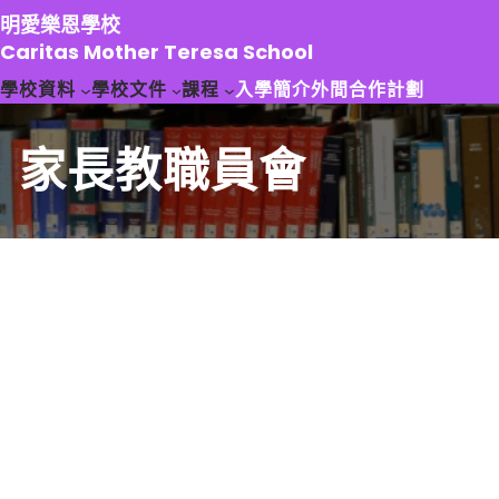
跳
明愛樂恩學校
至
Caritas Mother Teresa School
主
學校資料
學校文件
課程
入學簡介
外間合作計劃
要
內
容
家長教職員會