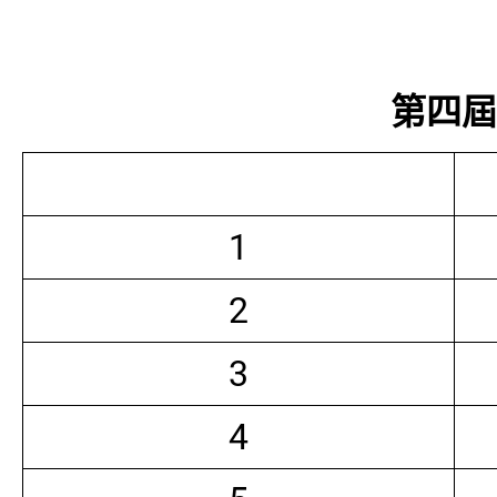
第四屆常
1
2
3
4