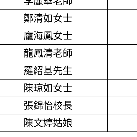
李麗華老師
鄭清如女士
龐海鳳女士
龍鳳清老師
羅紹基先生
陳琼如女士
張錦怡校長
陳文婷姑娘