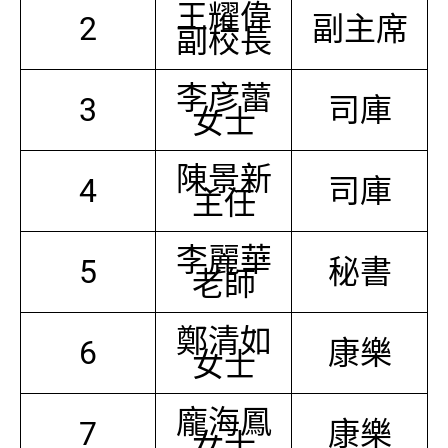
王耀偉
2
副主席
副校長
李彦蕾
3
司庫
女士
陳景新
4
司庫
主任
李麗華
5
秘書
老師
鄭清如
6
康樂
女士
龐海鳳
7
康樂
女士