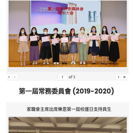
«
‹
›
»
of
3
第一屆常務委員會 (2019-2020)
家職會主席出席樂恩第一屆校運日支持員生