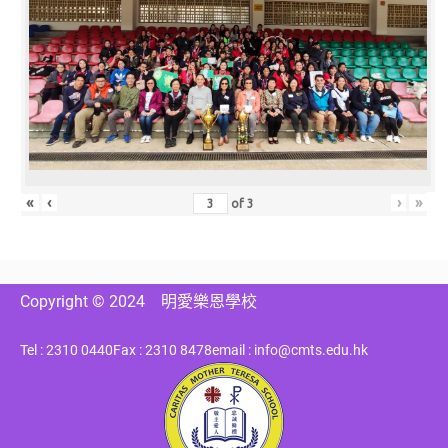
«
‹
›
»
of
3
Copyright © 2024
明愛樂恩學校
Tel : 2310 0440
Fax : 2310 8478
email : info@cmts.edu.hk