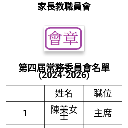
家長教職員會
第四屆常務委員會名單
(2024-2026)
姓名
職位
陳美女
1
主席
士