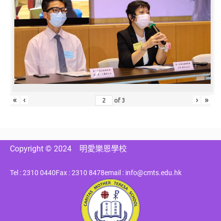
«
‹
›
»
of
3
Copyright © 2024
明愛樂恩學校
Tel : 2310 0440
Fax : 2310 8478
email : info@cmts.edu.hk