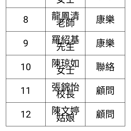
龍鳳清
8
康樂
老師
羅紹基
9
康樂
先生
陳琼如
10
聯絡
女士
張錦怡
11
顧問
校長
陳文婷
12
顧問
姑娘