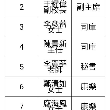
王耀偉
2
副主席
副校長
李彦蕾
3
司庫
女士
陳景新
4
司庫
主任
李麗華
5
秘書
老師
鄭清如
6
康樂
女士
龐海鳳
7
康樂
女士