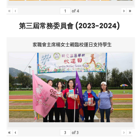
«
‹
›
»
of
4
第三屆常務委員會 (2023-2024)
家職會主席楊女士親臨校運日支持學生
«
‹
›
»
of
3