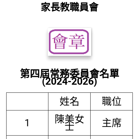
家長教職員會
第四屆常務委員會名單
(2024-2026)
姓名
職位
陳美女
1
主席
士