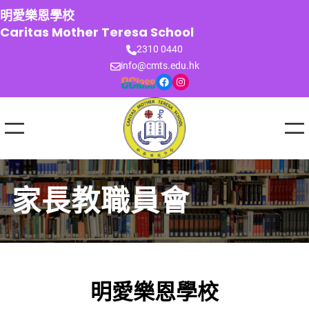
跳
明愛樂恩學校
至
Caritas Mother Teresa School
主
2310 0440
要
info@cmts.edu.hk
內
Facebook
Instagram
容
家長教職員會
明愛樂恩學校