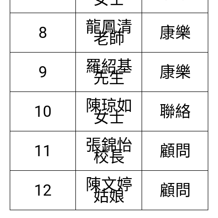
龍鳳清
8
康樂
老師
羅紹基
9
康樂
先生
陳琼如
10
聯絡
女士
張錦怡
11
顧問
校長
陳文婷
12
顧問
姑娘