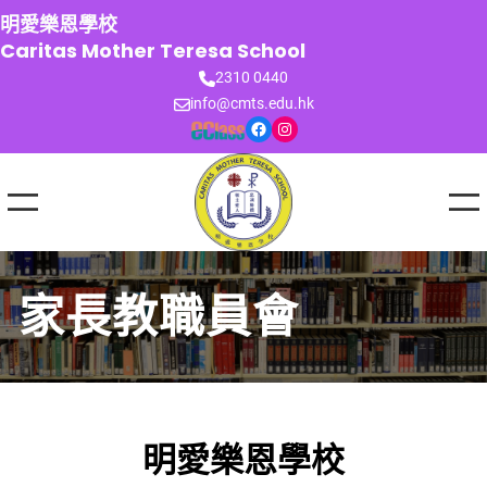
跳
明愛樂恩學校
至
Caritas Mother Teresa School
主
2310 0440
要
info@cmts.edu.hk
內
Facebook
Instagram
容
家長教職員會
明愛樂恩學校