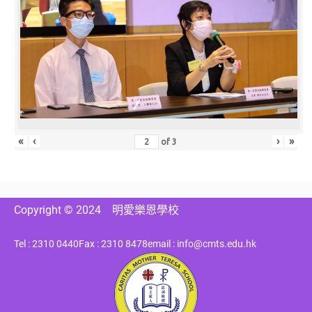
«
‹
›
»
of
3
Copyright © 2024
明愛樂恩學校
Tel : 2310 0440
Fax : 2310 8478
email : info@cmts.edu.hk