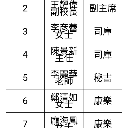
王耀偉
2
副主席
副校長
李彦蕾
3
司庫
女士
陳景新
4
司庫
主任
李麗華
5
秘書
老師
鄭清如
6
康樂
女士
龐海鳳
7
康樂
女士