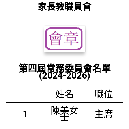
家長教職員會
第四屆常務委員會名單
(2024-2026)
姓名
職位
陳美女
1
主席
士