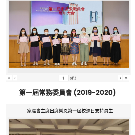
«
‹
›
»
of
3
第一屆常務委員會 (2019-2020)
家職會主席出席樂恩第一屆校運日支持員生