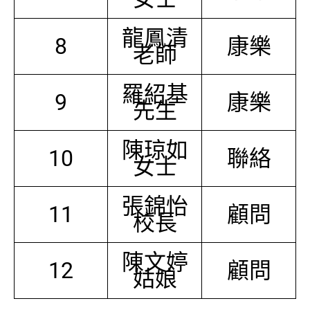
龍鳳清
8
康樂
老師
羅紹基
9
康樂
先生
陳琼如
10
聯絡
女士
張錦怡
11
顧問
校長
陳文婷
12
顧問
姑娘