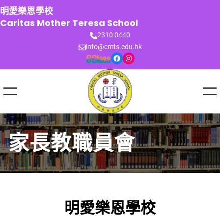
跳
明愛樂恩學校
至
Caritas Mother Teresa School
主
2310 0440
要
info@cmts.edu.hk
內
Facebook
Instagram
容
家長教職員會
明愛樂恩學校