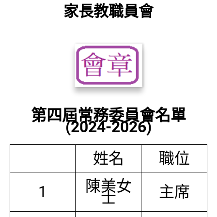
家長教職員會
第四屆常務委員會名單
(2024-2026)
姓名
職位
陳美女
1
主席
士