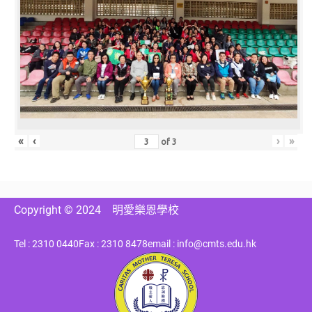
«
‹
›
»
of
3
Copyright © 2024
明愛樂恩學校
Tel : 2310 0440
Fax : 2310 8478
email : info@cmts.edu.hk