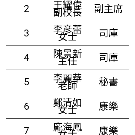
王耀偉
2
副主席
副校長
李彦蕾
3
司庫
女士
陳景新
4
司庫
主任
李麗華
5
秘書
老師
鄭清如
6
康樂
女士
龐海鳳
7
康樂
女士