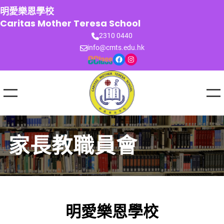
跳
明愛樂恩學校
至
Caritas Mother Teresa School
主
2310 0440
要
info@cmts.edu.hk
內
Facebook
Instagram
容
家長教職員會
明愛樂恩學校