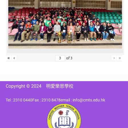
«
‹
›
»
of
3
Copyright © 2024
明愛樂恩學校
Tel : 2310 0440
Fax : 2310 8478
email : info@cmts.edu.hk