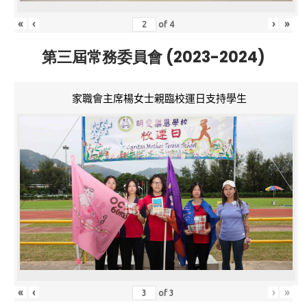
«
‹
›
»
of
4
第三屆常務委員會 (2023-2024)
家職會主席楊女士親臨校運日支持學生
«
‹
›
»
of
3