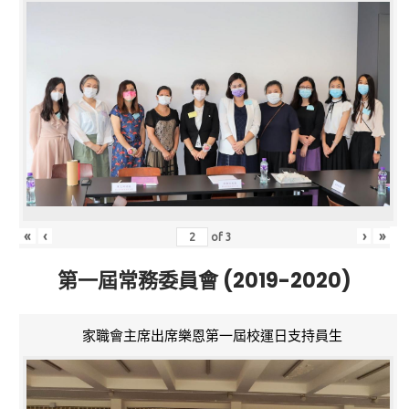
«
‹
›
»
of
3
第一屆常務委員會 (2019-2020)
家職會主席出席樂恩第一屆校運日支持員生