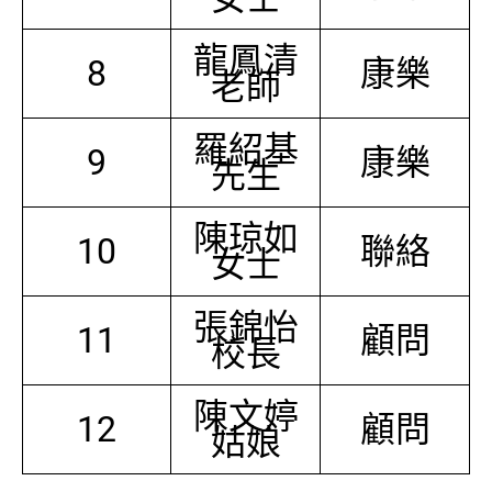
龍鳳清
8
康樂
老師
羅紹基
9
康樂
先生
陳琼如
10
聯絡
女士
張錦怡
11
顧問
校長
陳文婷
12
顧問
姑娘