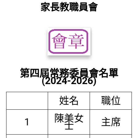
家長教職員會
第四屆常務委員會名單
(2024-2026)
姓名
職位
陳美女
1
主席
士