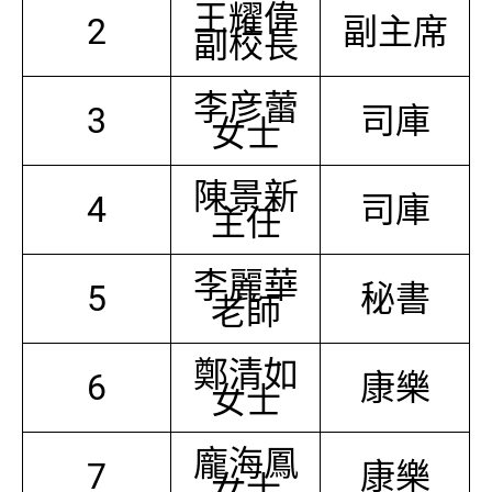
王耀偉
2
副主席
副校長
李彦蕾
3
司庫
女士
陳景新
4
司庫
主任
李麗華
5
秘書
老師
鄭清如
6
康樂
女士
龐海鳳
7
康樂
女士