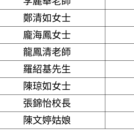
李麗華老師
鄭清如女士
龐海鳳女士
龍鳳清老師
羅紹基先生
陳琼如女士
張錦怡校長
陳文婷姑娘