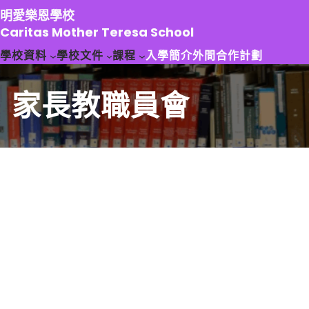
跳
明愛樂恩學校
至
Caritas Mother Teresa School
主
學校資料
學校文件
課程
入學簡介
外間合作計劃
要
內
容
家長教職員會