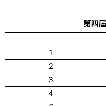
第四屆常
1
2
3
4