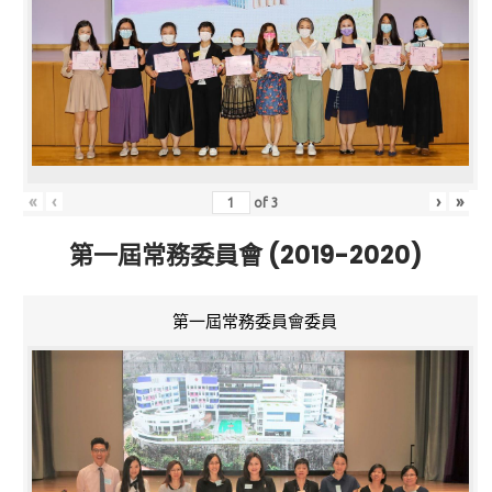
«
‹
›
»
of
3
第一屆常務委員會 (2019-2020)
第一屆常務委員會委員