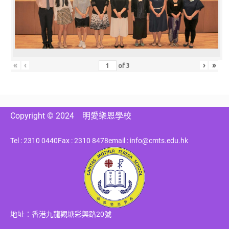
«
‹
›
»
of
3
Copyright © 2024
明愛樂恩學校
Tel : 2310 0440
Fax : 2310 8478
email : info@cmts.edu.hk
地址：香港九龍觀塘彩興路20號