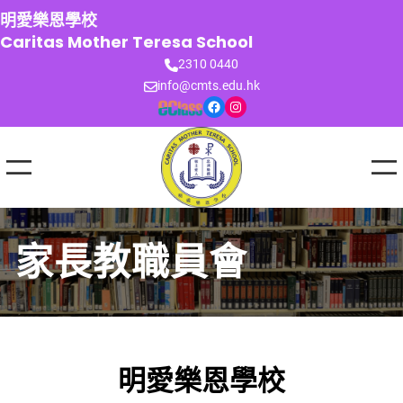
跳
明愛樂恩學校
至
Caritas Mother Teresa School
主
2310 0440
要
info@cmts.edu.hk
內
Facebook
Instagram
容
家長教職員會
明愛樂恩學校