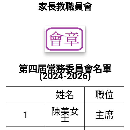
家長教職員會
第四屆常務委員會名單
(2024-2026)
姓名
職位
陳美女
1
主席
士