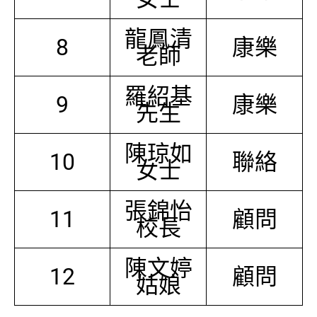
龍鳳清
8
康樂
老師
羅紹基
9
康樂
先生
陳琼如
10
聯絡
女士
張錦怡
11
顧問
校長
陳文婷
12
顧問
姑娘