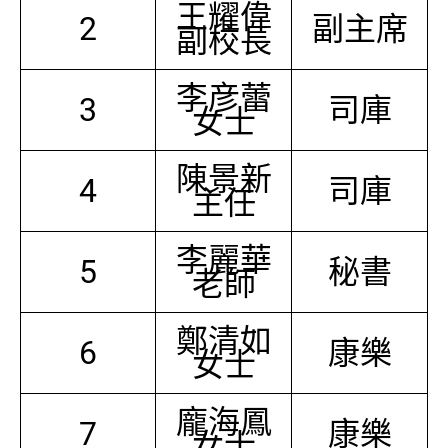
王耀偉
2
副主席
副校長
李彦蕾
3
司庫
女士
陳景新
4
司庫
主任
李麗華
5
秘書
老師
鄭清如
6
康樂
女士
龐海鳳
7
康樂
女士