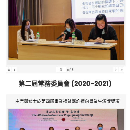
«
‹
›
»
of
3
第二屆常務委員會 (2020-2021)
主席鄭女士於第四屆畢業禮暨嘉許禮向畢業生頒獎獎項