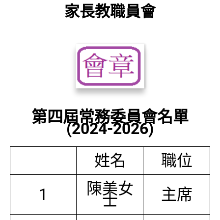
家長教職員會
第四屆常務委員會名單
(2024-2026)
姓名
職位
陳美女
1
主席
士