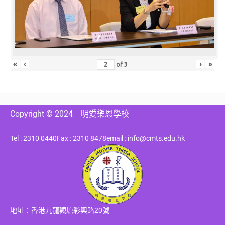
«
‹
›
»
of
3
Copyright © 2024
明愛樂恩學校
Tel : 2310 0440
Fax : 2310 8478
email : info@cmts.edu.hk
地址：香港九龍觀塘彩興路20號