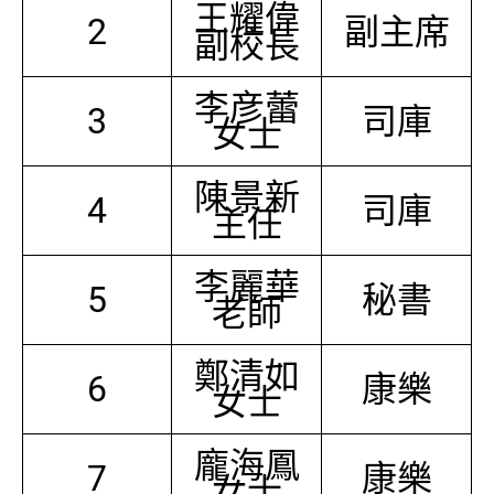
王耀偉
2
副主席
副校長
李彦蕾
3
司庫
女士
陳景新
4
司庫
主任
李麗華
5
秘書
老師
鄭清如
6
康樂
女士
龐海鳳
7
康樂
女士