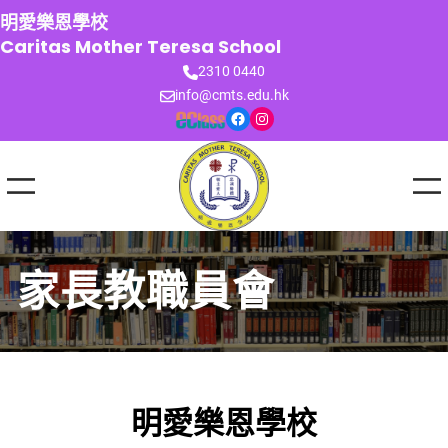
跳
明愛樂恩學校
至
Caritas Mother Teresa School
主
2310 0440
要
info@cmts.edu.hk
內
Facebook
Instagram
容
家長教職員會
明愛樂恩學校