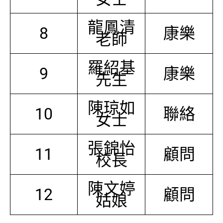
龍鳳清
8
康樂
老師
羅紹基
9
康樂
先生
陳琼如
10
聯絡
女士
張錦怡
11
顧問
校長
陳文婷
12
顧問
姑娘