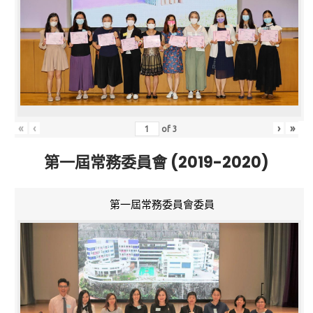
«
‹
›
»
of
3
第一屆常務委員會 (2019-2020)
第一屆常務委員會委員