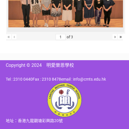
«
‹
›
»
of
3
Copyright © 2024
明愛樂恩學校
Tel : 2310 0440
Fax : 2310 8478
email : info@cmts.edu.hk
地址：香港九龍觀塘彩興路20號