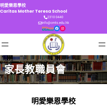
跳
明愛樂恩學校
至
Caritas Mother Teresa School
主
2310 0440
要
info@cmts.edu.hk
內
Facebook
Instagram
容
家長教職員會
明愛樂恩學校