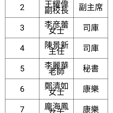
王耀偉
2
副主席
副校長
李彦蕾
3
司庫
女士
陳景新
4
司庫
主任
李麗華
5
秘書
老師
鄭清如
6
康樂
女士
龐海鳳
7
康樂
女士