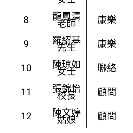
龍鳳清
8
康樂
老師
羅紹基
9
康樂
先生
陳琼如
10
聯絡
女士
張錦怡
11
顧問
校長
陳文婷
12
顧問
姑娘