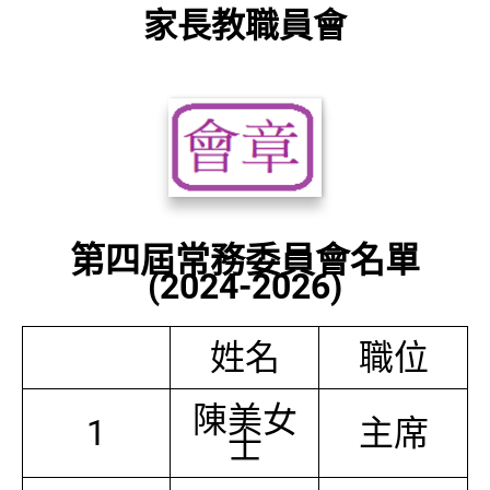
家長教職員會
第四屆常務委員會名單
(2024-2026)
姓名
職位
陳美女
1
主席
士