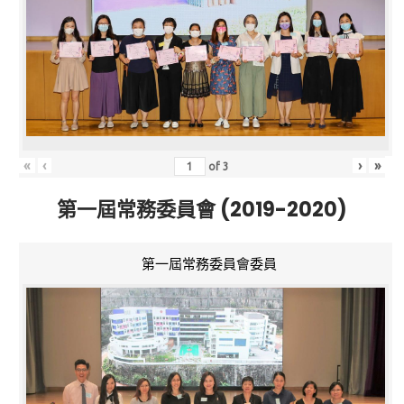
«
‹
›
»
of
3
第一屆常務委員會 (2019-2020)
第一屆常務委員會委員