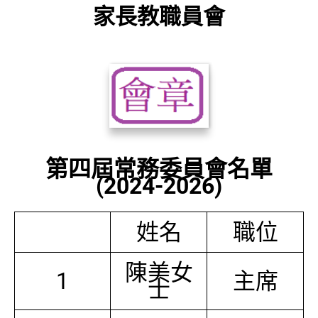
家長教職員會
第四屆常務委員會名單
(2024-2026)
姓名
職位
陳美女
1
主席
士