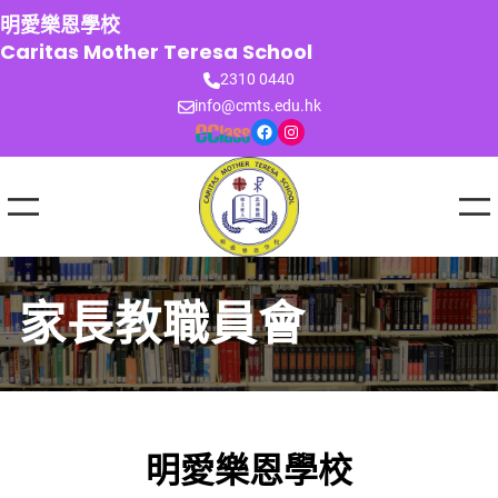
跳
明愛樂恩學校
至
Caritas Mother Teresa School
主
2310 0440
要
info@cmts.edu.hk
內
Facebook
Instagram
容
家長教職員會
明愛樂恩學校