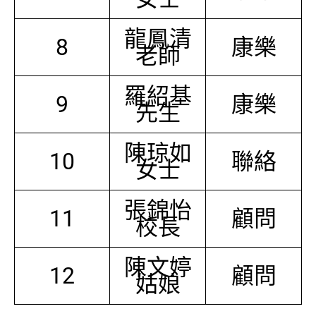
龍鳳清
8
康樂
老師
羅紹基
9
康樂
先生
陳琼如
10
聯絡
女士
張錦怡
11
顧問
校長
陳文婷
12
顧問
姑娘