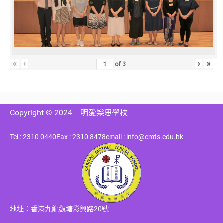
«
‹
›
»
of
3
Copyright © 2024
明愛樂恩學校
Tel : 2310 0440
Fax : 2310 8478
email : info@cmts.edu.hk
地址：香港九龍觀塘彩興路20號