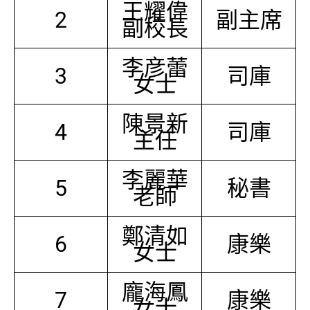
王耀偉
2
副主席
副校長
李彦蕾
3
司庫
女士
陳景新
4
司庫
主任
李麗華
5
秘書
老師
鄭清如
6
康樂
女士
龐海鳳
7
康樂
女士