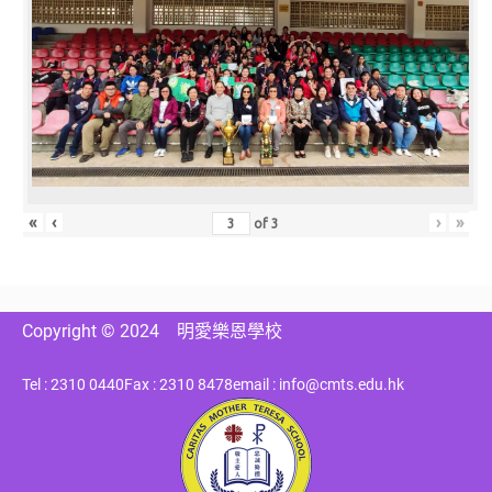
«
‹
›
»
of
3
Copyright © 2024
明愛樂恩學校
Tel : 2310 0440
Fax : 2310 8478
email : info@cmts.edu.hk