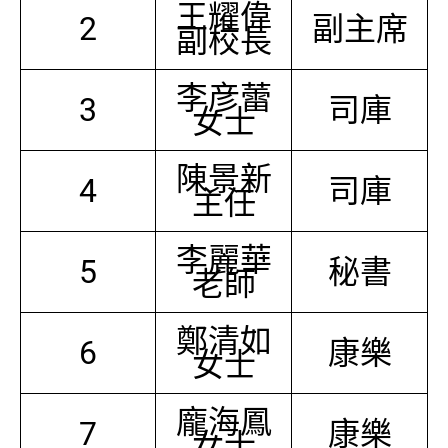
王耀偉
2
副主席
副校長
李彦蕾
3
司庫
女士
陳景新
4
司庫
主任
李麗華
5
秘書
老師
鄭清如
6
康樂
女士
龐海鳳
7
康樂
女士