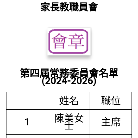
家長教職員會
第四屆常務委員會名單
(2024-2026)
姓名
職位
陳美女
1
主席
士