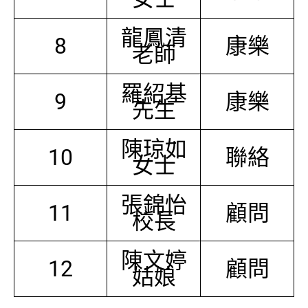
龍鳳清
8
康樂
老師
羅紹基
9
康樂
先生
陳琼如
10
聯絡
女士
張錦怡
11
顧問
校長
陳文婷
12
顧問
姑娘