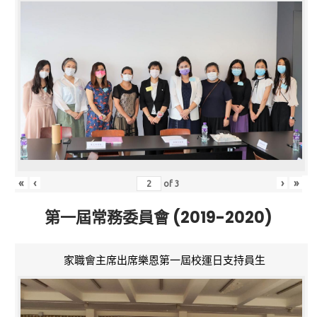
«
‹
›
»
of
3
第一屆常務委員會 (2019-2020)
家職會主席出席樂恩第一屆校運日支持員生