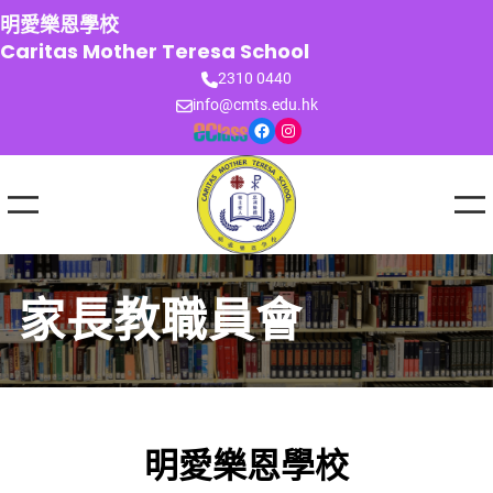
跳
明愛樂恩學校
至
Caritas Mother Teresa School
主
2310 0440
要
info@cmts.edu.hk
內
Facebook
Instagram
容
家長教職員會
明愛樂恩學校