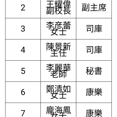
王耀偉
2
副主席
副校長
李彦蕾
3
司庫
女士
陳景新
4
司庫
主任
李麗華
5
秘書
老師
鄭清如
6
康樂
女士
龐海鳳
7
康樂
女士