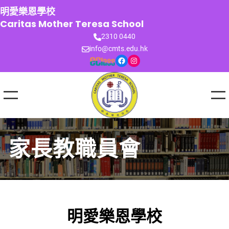
跳
明愛樂恩學校
至
Caritas Mother Teresa School
主
2310 0440
要
info@cmts.edu.hk
內
Facebook
Instagram
容
家長教職員會
明愛樂恩學校