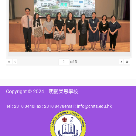
«
‹
›
»
of
3
Copyright © 2024
明愛樂恩學校
Tel : 2310 0440
Fax : 2310 8478
email : info@cmts.edu.hk