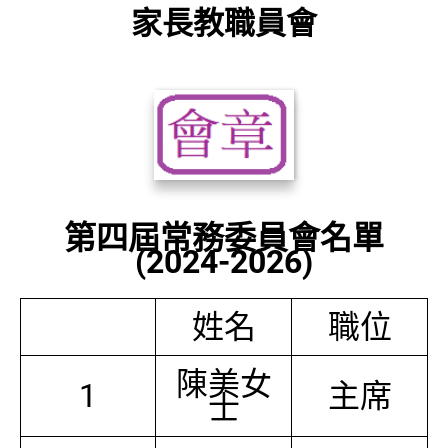
家長教職員會
第四屆常務委員會名單
(2024-2026)
姓名
職位
陳美女
1
主席
士