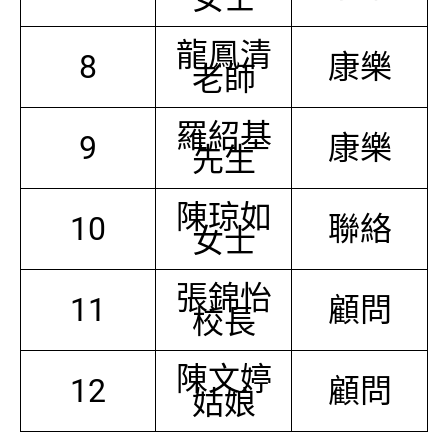
龍鳳清
8
康樂
老師
羅紹基
9
康樂
先生
陳琼如
10
聯絡
女士
張錦怡
11
顧問
校長
陳文婷
12
顧問
姑娘