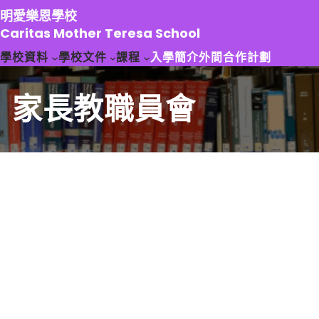
跳
明愛樂恩學校
至
Caritas Mother Teresa School
主
學校資料
學校文件
課程
入學簡介
外間合作計劃
要
內
容
家長教職員會