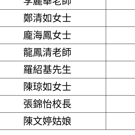
李麗華老師
鄭清如女士
龐海鳳女士
龍鳳清老師
羅紹基先生
陳琼如女士
張錦怡校長
陳文婷姑娘