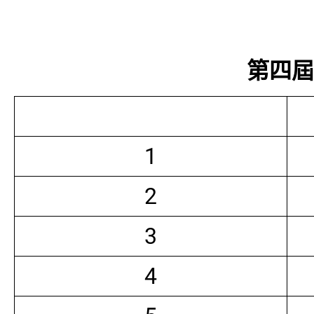
第四屆常
1
2
3
4