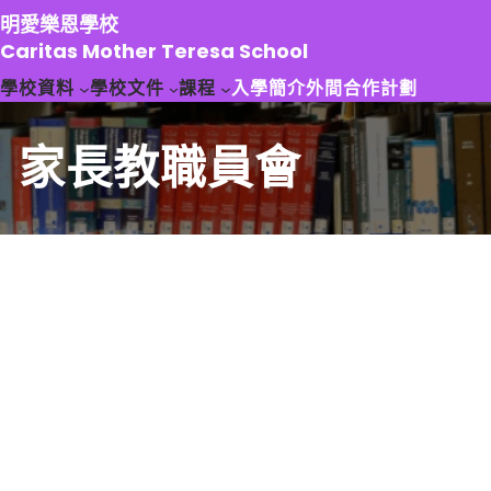
跳
明愛樂恩學校
至
Caritas Mother Teresa School
主
學校資料
學校文件
課程
入學簡介
外間合作計劃
要
內
容
家長教職員會