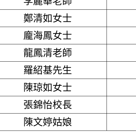
李麗華老師
鄭清如女士
龐海鳳女士
龍鳳清老師
羅紹基先生
陳琼如女士
張錦怡校長
陳文婷姑娘