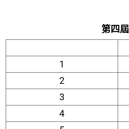
第四屆常
1
2
3
4