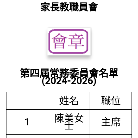
家長教職員會
第四屆常務委員會名單
(2024-2026)
姓名
職位
陳美女
1
主席
士