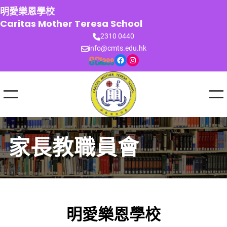
跳
明愛樂恩學校
至
Caritas Mother Teresa School
主
2310 0440
要
info@cmts.edu.hk
內
Facebook
Instagram
容
家長教職員會
明愛樂恩學校