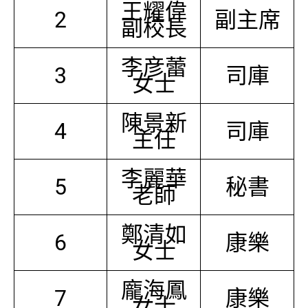
王耀偉
2
副主席
副校長
李彦蕾
3
司庫
女士
陳景新
4
司庫
主任
李麗華
5
秘書
老師
鄭清如
6
康樂
女士
龐海鳳
7
康樂
女士