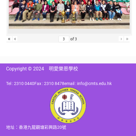
«
‹
›
»
of
3
Copyright © 2024
明愛樂恩學校
Tel : 2310 0440
Fax : 2310 8478
email : info@cmts.edu.hk
地址：香港九龍觀塘彩興路20號