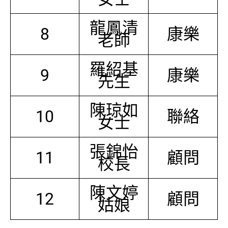
龍鳳清
8
康樂
老師
羅紹基
9
康樂
先生
陳琼如
10
聯絡
女士
張錦怡
11
顧問
校長
陳文婷
12
顧問
姑娘