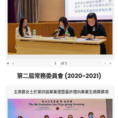
«
‹
›
»
of
3
第二屆常務委員會 (2020-2021)
主席鄭女士於第四屆畢業禮暨嘉許禮向畢業生頒獎獎項