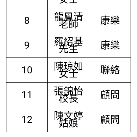
龍鳳清
8
康樂
老師
羅紹基
9
康樂
先生
陳琼如
10
聯絡
女士
張錦怡
11
顧問
校長
陳文婷
12
顧問
姑娘