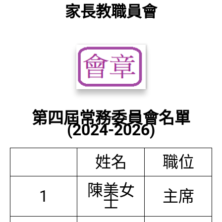
家長教職員會
第四屆常務委員會名單
(2024-2026)
姓名
職位
陳美女
1
主席
士