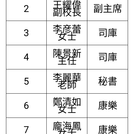
王耀偉
2
副主席
副校長
李彦蕾
3
司庫
女士
陳景新
4
司庫
主任
李麗華
5
秘書
老師
鄭清如
6
康樂
女士
龐海鳳
7
康樂
女士