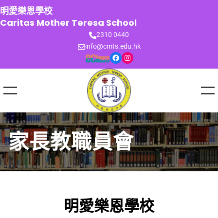
跳
明愛樂恩學校
至
Caritas Mother Teresa School
主
2310 0440
要
info@cmts.edu.hk
內
Facebook
Instagram
容
家長教職員會
明愛樂恩學校