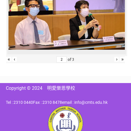
«
‹
›
»
of
3
Copyright © 2024
明愛樂恩學校
Tel : 2310 0440
Fax : 2310 8478
email : info@cmts.edu.hk