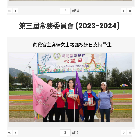
«
‹
›
»
of
4
第三屆常務委員會 (2023-2024)
家職會主席楊女士親臨校運日支持學生
«
‹
›
»
of
3