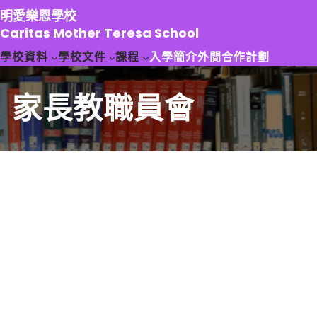
跳
明愛樂恩學校
至
Caritas Mother Teresa School
主
學校資料
學校文件
課程
入學簡介
外間合作計劃
要
內
容
家長教職員會