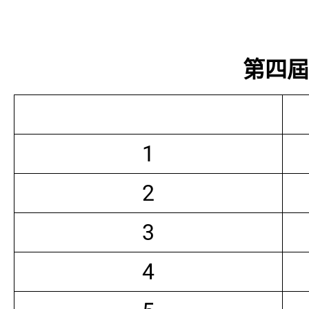
第四屆常
1
2
3
4