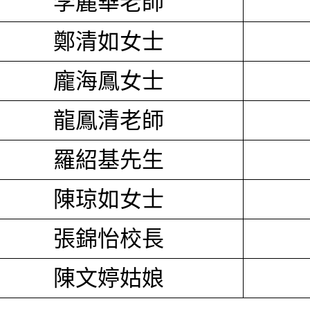
李麗華老師
鄭清如女士
龐海鳳女士
龍鳳清老師
羅紹基先生
陳琼如女士
張錦怡校長
陳文婷姑娘