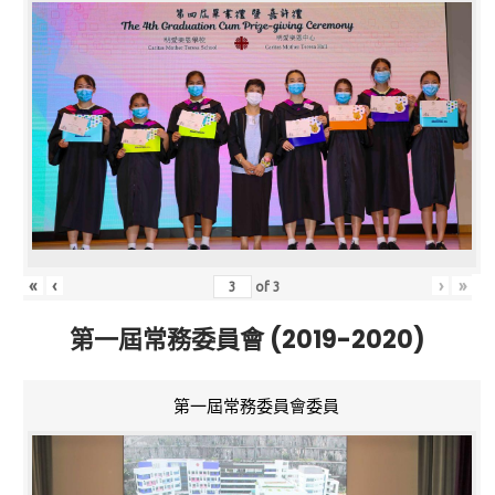
«
‹
›
»
of
3
第一屆常務委員會 (2019-2020)
第一屆常務委員會委員