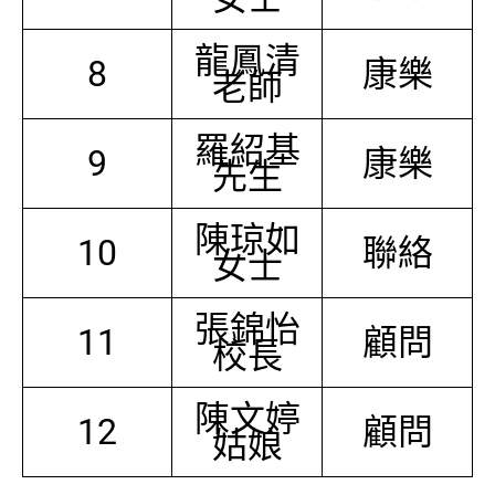
龍鳳清
8
康樂
老師
羅紹基
9
康樂
先生
陳琼如
10
聯絡
女士
張錦怡
11
顧問
校長
陳文婷
12
顧問
姑娘