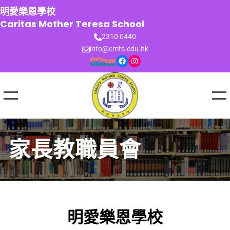
跳
明愛樂恩學校
至
Caritas Mother Teresa School
主
2310 0440
要
info@cmts.edu.hk
內
Facebook
Instagram
容
家長教職員會
明愛樂恩學校