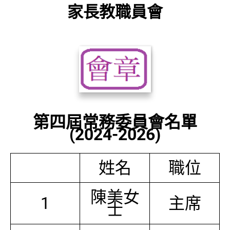
家長教職員會
第四屆常務委員會名單
(2024-2026)
姓名
職位
陳美女
1
主席
士