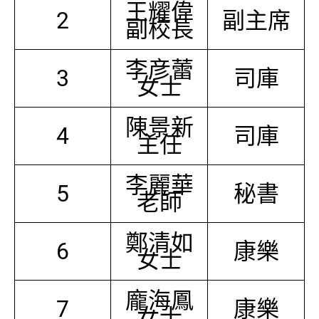
王耀偉
2
副主席
副校長
李彦蕾
3
司庫
女士
陳景新
4
司庫
主任
李麗華
5
秘書
老師
鄭清如
6
康樂
女士
龐海鳳
7
康樂
女士