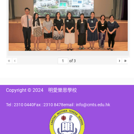
«
‹
›
»
of
3
Copyright © 2024
明愛樂恩學校
Tel : 2310 0440
Fax : 2310 8478
email : info@cmts.edu.hk