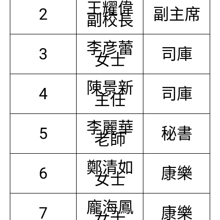
王耀偉
2
副主席
副校長
李彦蕾
3
司庫
女士
陳景新
4
司庫
主任
李麗華
5
秘書
老師
鄭清如
6
康樂
女士
龐海鳳
7
康樂
女士