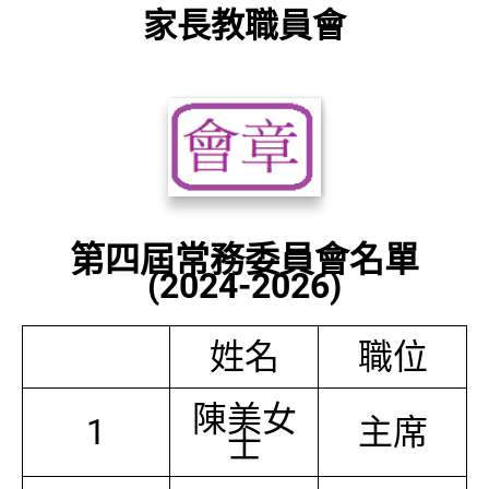
家長教職員會
第四屆常務委員會名單
(2024-2026)
姓名
職位
陳美女
1
主席
士