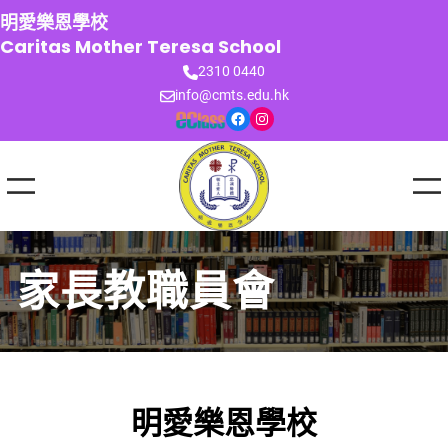
跳
明愛樂恩學校
至
Caritas Mother Teresa School
主
2310 0440
要
info@cmts.edu.hk
內
Facebook
Instagram
容
家長教職員會
明愛樂恩學校