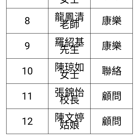
龍鳳清
8
康樂
老師
羅紹基
9
康樂
先生
陳琼如
10
聯絡
女士
張錦怡
11
顧問
校長
陳文婷
12
顧問
姑娘