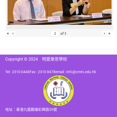
«
‹
›
»
of
3
Copyright © 2024
明愛樂恩學校
Tel : 2310 0440
Fax : 2310 8478
email : info@cmts.edu.hk
地址：香港九龍觀塘彩興路20號