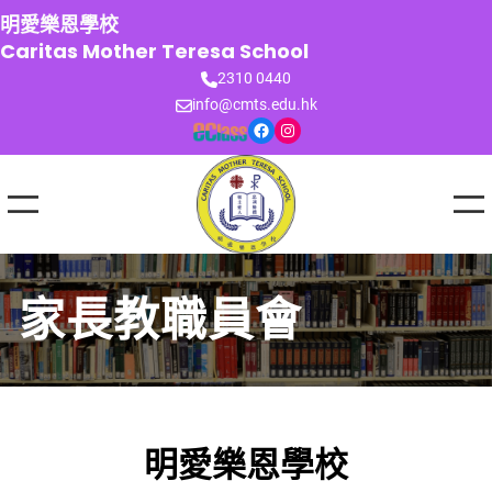
跳
明愛樂恩學校
至
Caritas Mother Teresa School
主
2310 0440
要
info@cmts.edu.hk
內
Facebook
Instagram
容
家長教職員會
明愛樂恩學校