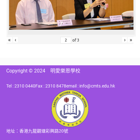
«
‹
›
»
of
3
Copyright © 2024
明愛樂恩學校
Tel : 2310 0440
Fax : 2310 8478
email : info@cmts.edu.hk
地址：香港九龍觀塘彩興路20號