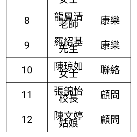
龍鳳清
8
康樂
老師
羅紹基
9
康樂
先生
陳琼如
10
聯絡
女士
張錦怡
11
顧問
校長
陳文婷
12
顧問
姑娘