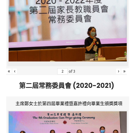
«
‹
›
»
of
3
第二屆常務委員會 (2020-2021)
主席鄭女士於第四屆畢業禮暨嘉許禮向畢業生頒獎獎項