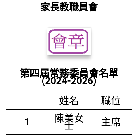
家長教職員會
第四屆常務委員會名單
(2024-2026)
姓名
職位
陳美女
1
主席
士