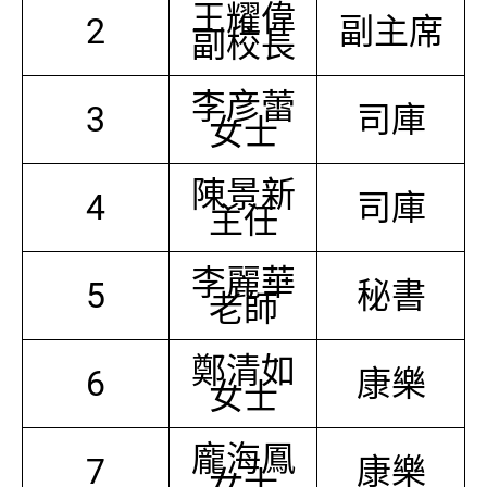
王耀偉
2
副主席
副校長
李彦蕾
3
司庫
女士
陳景新
4
司庫
主任
李麗華
5
秘書
老師
鄭清如
6
康樂
女士
龐海鳳
7
康樂
女士