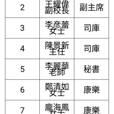
王耀偉
2
副主席
副校長
李彦蕾
3
司庫
女士
陳景新
4
司庫
主任
李麗華
5
秘書
老師
鄭清如
6
康樂
女士
龐海鳳
7
康樂
女士