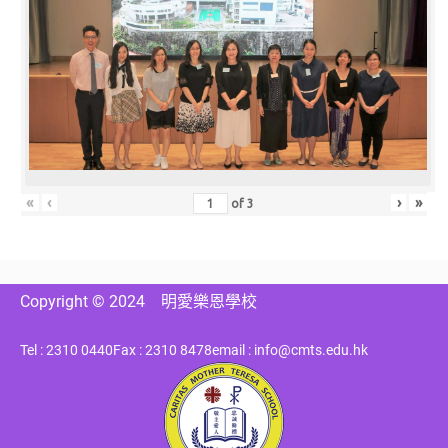
«
‹
›
»
of
3
Copyright © 2024
明愛樂恩學校
Tel : 2310 0440
Fax : 2310 8478
email : info@cmts.edu.hk