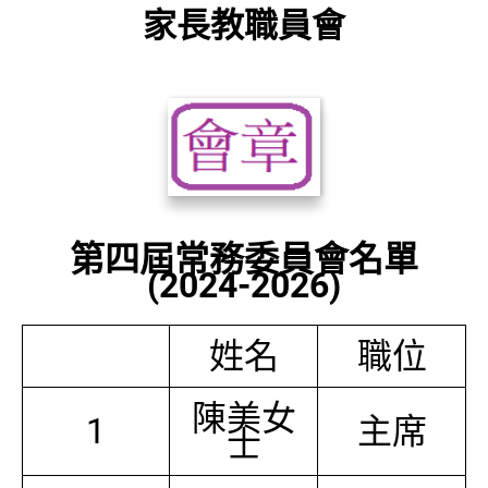
家長教職員會
第四屆常務委員會名單
(2024-2026)
姓名
職位
陳美女
1
主席
士