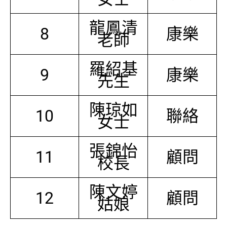
龍鳳清
8
康樂
老師
羅紹基
9
康樂
先生
陳琼如
10
聯絡
女士
張錦怡
11
顧問
校長
陳文婷
12
顧問
姑娘