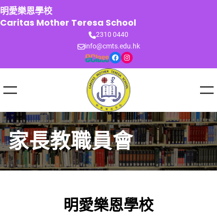
跳
明愛樂恩學校
至
Caritas Mother Teresa School
主
2310 0440
要
info@cmts.edu.hk
內
Facebook
Instagram
容
家長教職員會
明愛樂恩學校