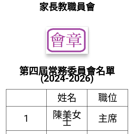
家長教職員會
第四屆常務委員會名單
(2024-2026)
姓名
職位
陳美女
1
主席
士