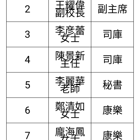
王耀偉
2
副主席
副校長
李彦蕾
3
司庫
女士
陳景新
4
司庫
主任
李麗華
5
秘書
老師
鄭清如
6
康樂
女士
龐海鳳
7
康樂
女士