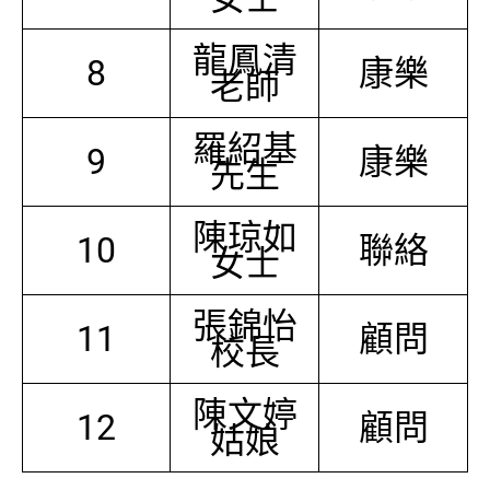
龍鳳清
8
康樂
老師
羅紹基
9
康樂
先生
陳琼如
10
聯絡
女士
張錦怡
11
顧問
校長
陳文婷
12
顧問
姑娘