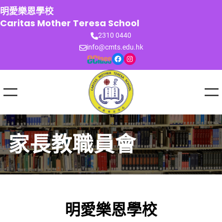
跳
明愛樂恩學校
至
Caritas Mother Teresa School
主
2310 0440
要
info@cmts.edu.hk
內
Facebook
Instagram
容
家長教職員會
明愛樂恩學校