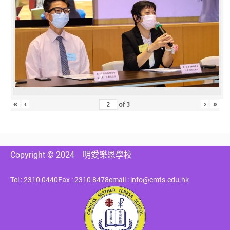
«
‹
›
»
of
3
Copyright © 2024
明愛樂恩學校
Tel : 2310 0440
Fax : 2310 8478
email : info@cmts.edu.hk