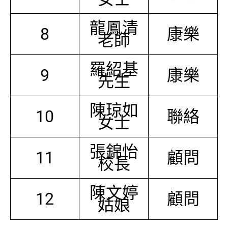
龍鳳清
8
康樂
老師
羅紹基
9
康樂
先生
陳琼如
10
聯絡
女士
張錦怡
11
顧問
校長
陳文婷
12
顧問
姑娘