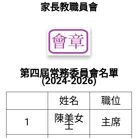
家長教職員會
第四屆常務委員會名單
(2024-2026)
姓名
職位
陳美女
1
主席
士