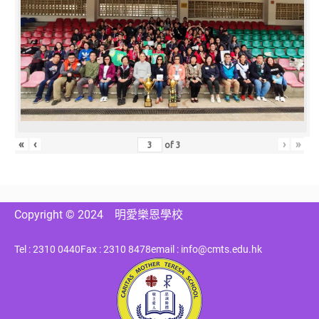
«
‹
›
»
of
3
Copyright © 2024
明愛樂恩學校
Tel : 2310 0440
Fax : 2310 8478
email : info@cmts.edu.hk