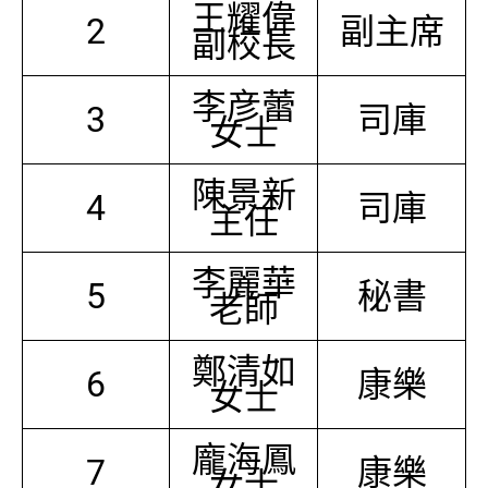
王耀偉
2
副主席
副校長
李彦蕾
3
司庫
女士
陳景新
4
司庫
主任
李麗華
5
秘書
老師
鄭清如
6
康樂
女士
龐海鳳
7
康樂
女士