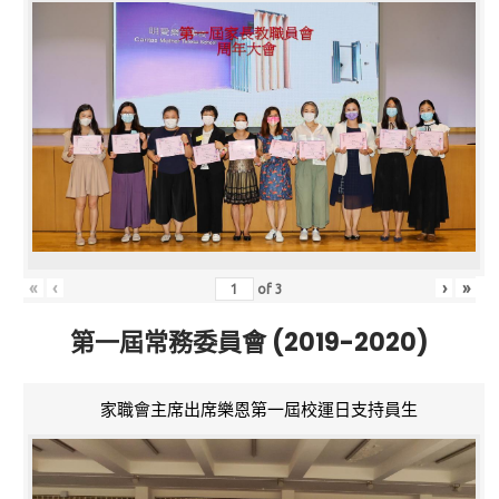
«
‹
›
»
of
3
第一屆常務委員會 (2019-2020)
家職會主席出席樂恩第一屆校運日支持員生