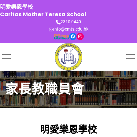
跳
明愛樂恩學校
至
Caritas Mother Teresa School
主
2310 0440
要
info@cmts.edu.hk
內
Facebook
Instagram
容
家長教職員會
明愛樂恩學校