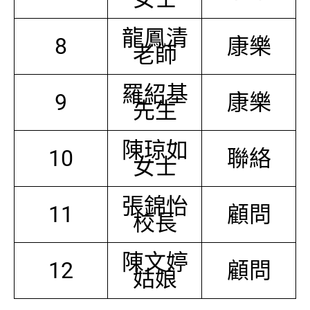
龍鳳清
8
康樂
老師
羅紹基
9
康樂
先生
陳琼如
10
聯絡
女士
張錦怡
11
顧問
校長
陳文婷
12
顧問
姑娘