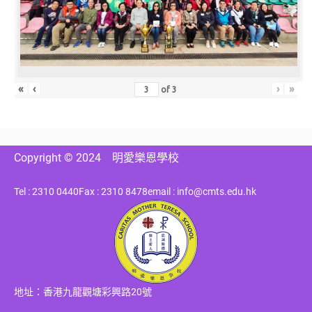
«
‹
›
»
of
3
Copyright © 2024
明愛樂恩學校
Tel : 2310 0440
Fax : 2310 8478
email : info@cmts.edu.hk
地址：香港九龍觀塘彩興路20號