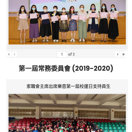
«
‹
›
»
of
3
第一屆常務委員會 (2019-2020)
家職會主席出席樂恩第一屆校運日支持員生