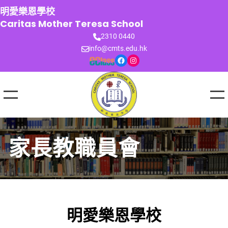
跳
明愛樂恩學校
至
Caritas Mother Teresa School
主
2310 0440
要
info@cmts.edu.hk
內
Facebook
Instagram
容
家長教職員會
明愛樂恩學校