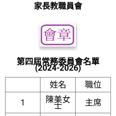
家長教職員會
第四屆常務委員會名單
(2024-2026)
姓名
職位
陳美女
1
主席
士