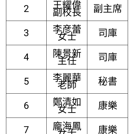
王耀偉
2
副主席
副校長
李彦蕾
3
司庫
女士
陳景新
4
司庫
主任
李麗華
5
秘書
老師
鄭清如
6
康樂
女士
龐海鳳
7
康樂
女士