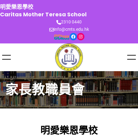
跳
明愛樂恩學校
至
Caritas Mother Teresa School
主
2310 0440
要
info@cmts.edu.hk
內
Facebook
Instagram
容
家長教職員會
明愛樂恩學校