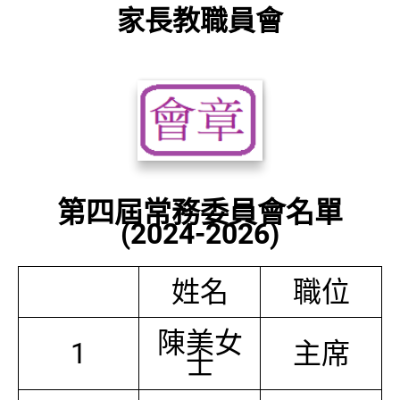
家長教職員會
第四屆常務委員會名單
(2024-2026)
姓名
職位
陳美女
1
主席
士