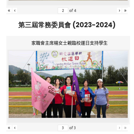
«
‹
›
»
of
4
第三屆常務委員會 (2023-2024)
家職會主席楊女士親臨校運日支持學生
«
‹
›
»
of
3