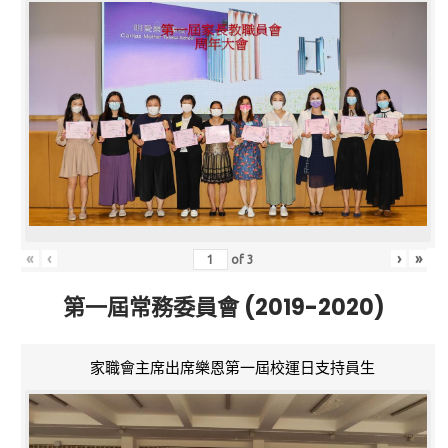
«
‹
›
»
of
3
第一屆常務委員會 (2019-2020)
家職會主席出席樂恩第一屆校運日支持員生