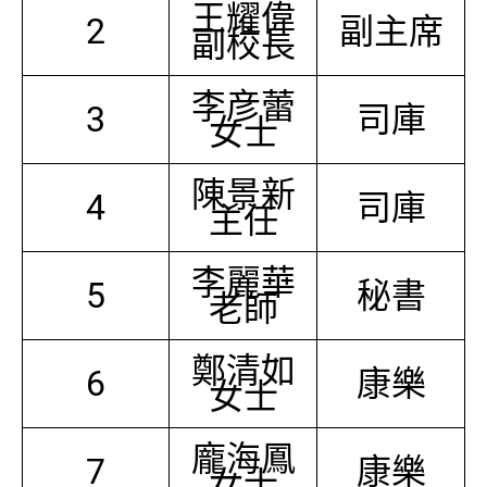
王耀偉
2
副主席
副校長
李彦蕾
3
司庫
女士
陳景新
4
司庫
主任
李麗華
5
秘書
老師
鄭清如
6
康樂
女士
龐海鳳
7
康樂
女士