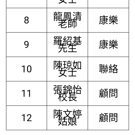
龍鳳清
8
康樂
老師
羅紹基
9
康樂
先生
陳琼如
10
聯絡
女士
張錦怡
11
顧問
校長
陳文婷
12
顧問
姑娘