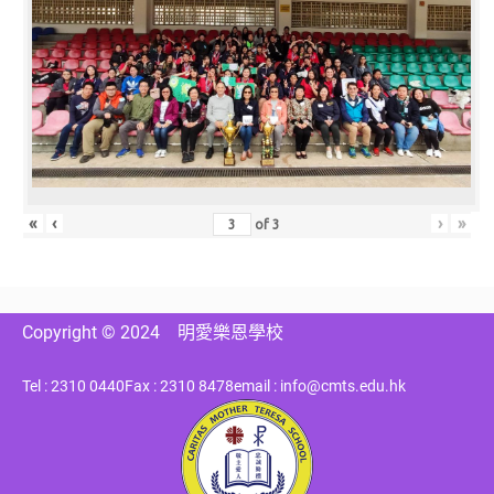
«
‹
›
»
of
3
Copyright © 2024
明愛樂恩學校
Tel : 2310 0440
Fax : 2310 8478
email : info@cmts.edu.hk