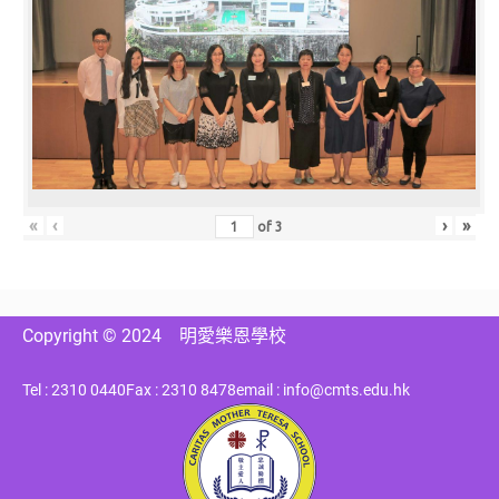
«
‹
›
»
of
3
Copyright © 2024
明愛樂恩學校
Tel : 2310 0440
Fax : 2310 8478
email : info@cmts.edu.hk