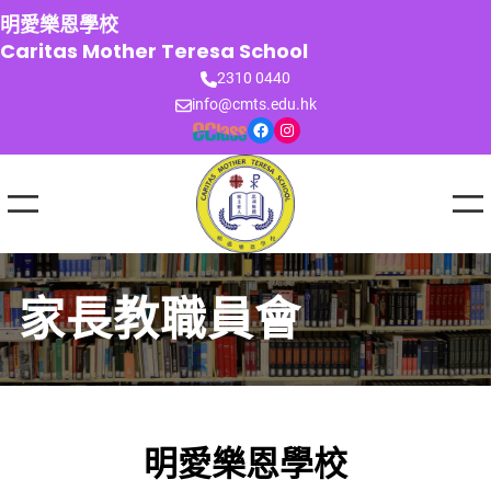
跳
明愛樂恩學校
至
Caritas Mother Teresa School
主
2310 0440
要
info@cmts.edu.hk
內
Facebook
Instagram
容
家長教職員會
明愛樂恩學校