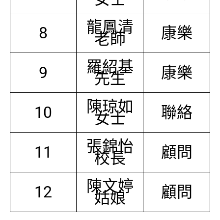
龍鳳清
8
康樂
老師
羅紹基
9
康樂
先生
陳琼如
10
聯絡
女士
張錦怡
11
顧問
校長
陳文婷
12
顧問
姑娘