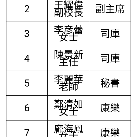
王耀偉
2
副主席
副校長
李彦蕾
3
司庫
女士
陳景新
4
司庫
主任
李麗華
5
秘書
老師
鄭清如
6
康樂
女士
龐海鳳
7
康樂
女士