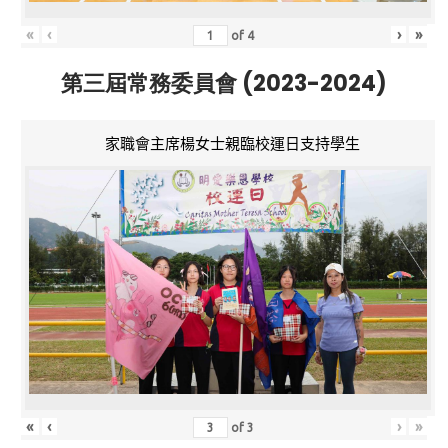
«
‹
›
»
of
4
第三屆常務委員會 (2023-2024)
家職會主席楊女士親臨校運日支持學生
«
‹
›
»
of
3