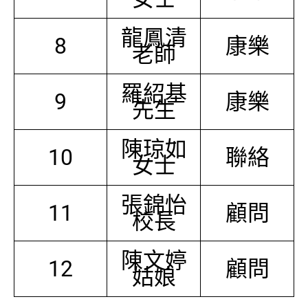
龍鳳清
8
康樂
老師
羅紹基
9
康樂
先生
陳琼如
10
聯絡
女士
張錦怡
11
顧問
校長
陳文婷
12
顧問
姑娘