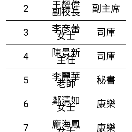
王耀偉
2
副主席
副校長
李彦蕾
3
司庫
女士
陳景新
4
司庫
主任
李麗華
5
秘書
老師
鄭清如
6
康樂
女士
龐海鳳
7
康樂
女士