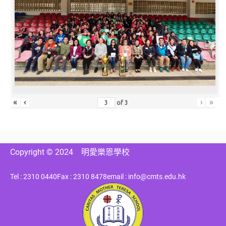
«
‹
›
»
of
3
Copyright © 2024
明愛樂恩學校
Tel : 2310 0440
Fax : 2310 8478
email : info@cmts.edu.hk