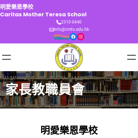
跳
明愛樂恩學校
至
Caritas Mother Teresa School
主
2310 0440
要
info@cmts.edu.hk
內
Facebook
Instagram
容
家長教職員會
明愛樂恩學校