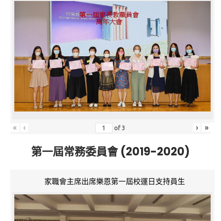
«
‹
›
»
of
3
第一屆常務委員會 (2019-2020)
家職會主席出席樂恩第一屆校運日支持員生