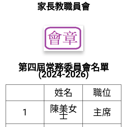
家長教職員會
第四屆常務委員會名單
(2024-2026)
姓名
職位
陳美女
1
主席
士