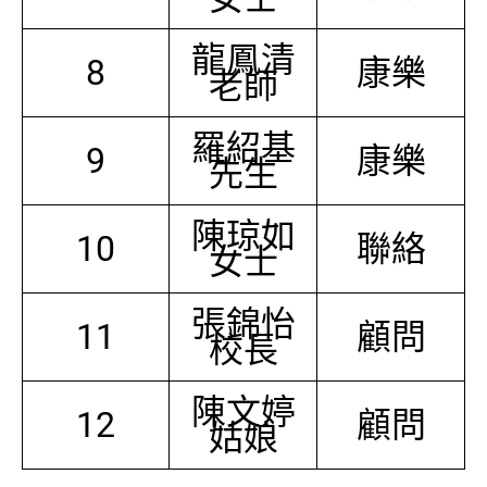
龍鳳清
8
康樂
老師
羅紹基
9
康樂
先生
陳琼如
10
聯絡
女士
張錦怡
11
顧問
校長
陳文婷
12
顧問
姑娘