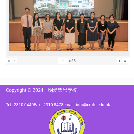
«
‹
›
»
of
3
Copyright © 2024
明愛樂恩學校
Tel : 2310 0440
Fax : 2310 8478
email : info@cmts.edu.hk