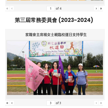
«
‹
›
»
of
4
第三屆常務委員會 (2023-2024)
家職會主席楊女士親臨校運日支持學生
«
‹
›
»
of
3