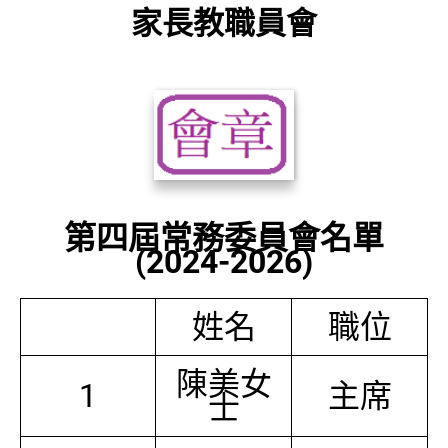
家長教職員會
第四屆常務委員會名單
(2024-2026)
姓名
職位
陳美女
1
主席
士