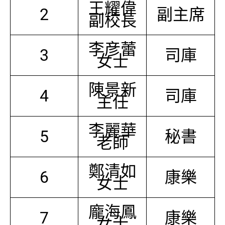
王耀偉
2
副主席
副校長
李彦蕾
3
司庫
女士
陳景新
4
司庫
主任
李麗華
5
秘書
老師
鄭清如
6
康樂
女士
龐海鳳
7
康樂
女士