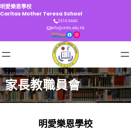
跳
明愛樂恩學校
至
Caritas Mother Teresa School
主
2310 0440
要
info@cmts.edu.hk
內
Facebook
Instagram
容
家長教職員會
明愛樂恩學校