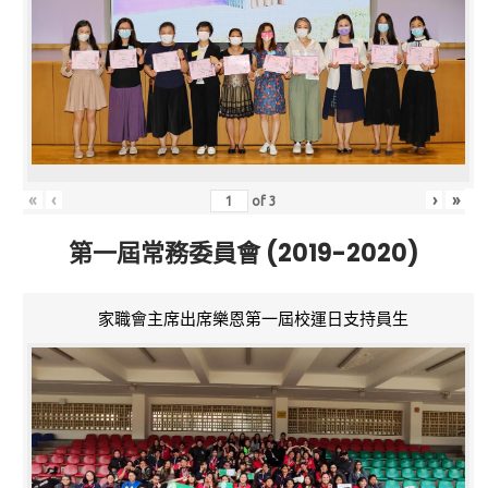
«
‹
›
»
of
3
第一屆常務委員會 (2019-2020)
家職會主席出席樂恩第一屆校運日支持員生