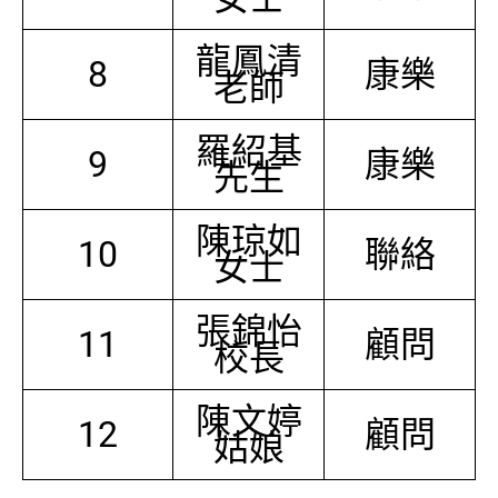
龍鳳清
8
康樂
老師
羅紹基
9
康樂
先生
陳琼如
10
聯絡
女士
張錦怡
11
顧問
校長
陳文婷
12
顧問
姑娘