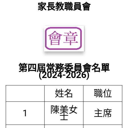
家長教職員會
第四屆常務委員會名單
(2024-2026)
姓名
職位
陳美女
1
主席
士