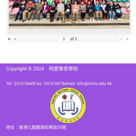
«
‹
›
»
of
3
Copyright © 2024
明愛樂恩學校
Tel : 2310 0440
Fax : 2310 8478
email : info@cmts.edu.hk
地址：香港九龍觀塘彩興路20號