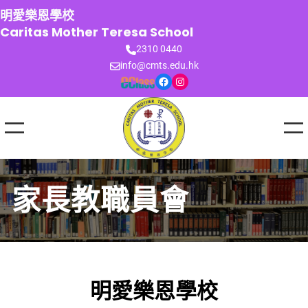
跳
明愛樂恩學校
至
Caritas Mother Teresa School
主
2310 0440
要
info@cmts.edu.hk
內
Facebook
Instagram
容
家長教職員會
明愛樂恩學校