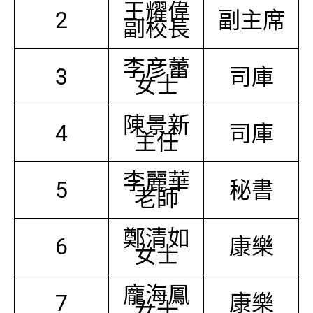
王耀偉
2
副主席
副校長
李彦蕾
3
司庫
女士
陳景新
4
司庫
主任
李麗華
5
秘書
老師
鄭清如
6
康樂
女士
龐海鳳
7
康樂
女士