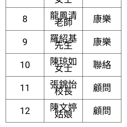
龍鳳清
8
康樂
老師
羅紹基
9
康樂
先生
陳琼如
10
聯絡
女士
張錦怡
11
顧問
校長
陳文婷
12
顧問
姑娘