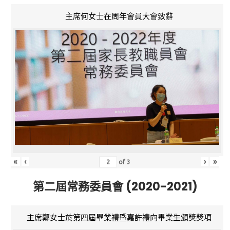
主席何女士在周年會員大會致辭
«
‹
›
»
of
3
第二屆常務委員會 (2020-2021)
主席鄭女士於第四屆畢業禮暨嘉許禮向畢業生頒獎獎項