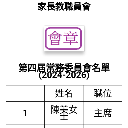
家長教職員會
第四屆常務委員會名單
(2024-2026)
姓名
職位
陳美女
1
主席
士