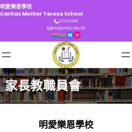
跳
明愛樂恩學校
至
Caritas Mother Teresa School
主
2310 0440
要
info@cmts.edu.hk
內
Facebook
Instagram
容
家長教職員會
明愛樂恩學校