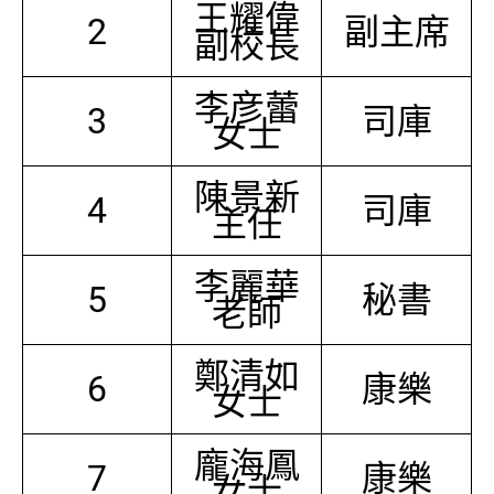
王耀偉
2
副主席
副校長
李彦蕾
3
司庫
女士
陳景新
4
司庫
主任
李麗華
5
秘書
老師
鄭清如
6
康樂
女士
龐海鳳
7
康樂
女士