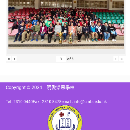
«
‹
›
»
of
3
Copyright © 2024
明愛樂恩學校
Tel : 2310 0440
Fax : 2310 8478
email : info@cmts.edu.hk