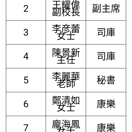
王耀偉
2
副主席
副校長
李彦蕾
3
司庫
女士
陳景新
4
司庫
主任
李麗華
5
秘書
老師
鄭清如
6
康樂
女士
龐海鳳
7
康樂
女士