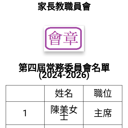
家長教職員會
第四屆常務委員會名單
(2024-2026)
姓名
職位
陳美女
1
主席
士