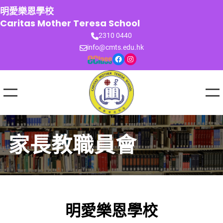
跳
明愛樂恩學校
至
Caritas Mother Teresa School
主
2310 0440
要
info@cmts.edu.hk
內
Facebook
Instagram
容
家長教職員會
明愛樂恩學校