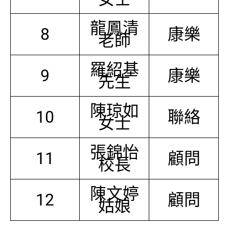
龍鳳清
8
康樂
老師
羅紹基
9
康樂
先生
陳琼如
10
聯絡
女士
張錦怡
11
顧問
校長
陳文婷
12
顧問
姑娘