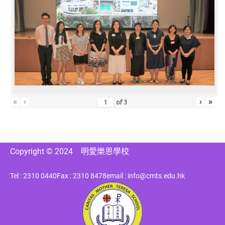
«
‹
›
»
of
3
Copyright © 2024
明愛樂恩學校
Tel : 2310 0440
Fax : 2310 8478
email : info@cmts.edu.hk