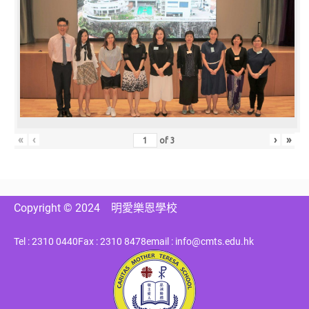
«
‹
›
»
of
3
Copyright © 2024
明愛樂恩學校
Tel : 2310 0440
Fax : 2310 8478
email : info@cmts.edu.hk