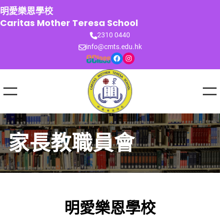
跳
明愛樂恩學校
至
Caritas Mother Teresa School
主
2310 0440
要
info@cmts.edu.hk
內
Facebook
Instagram
容
家長教職員會
明愛樂恩學校