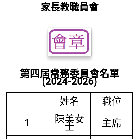
家長教職員會
第四屆常務委員會名單
(2024-2026)
姓名
職位
陳美女
1
主席
士