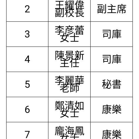
王耀偉
2
副主席
副校長
李彦蕾
3
司庫
女士
陳景新
4
司庫
主任
李麗華
5
秘書
老師
鄭清如
6
康樂
女士
龐海鳳
7
康樂
女士