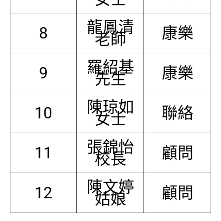
龍鳳清
8
康樂
老師
羅紹基
9
康樂
先生
陳琼如
10
聯絡
女士
張錦怡
11
顧問
校長
陳文婷
12
顧問
姑娘